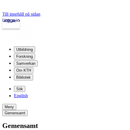
Till innehåll på sidan
Logga in
kth.se
Utbildning
Forskning
Samverkan
Om KTH
Bibliotek
Sök
English
Meny
Gemensamt
Gemensamt