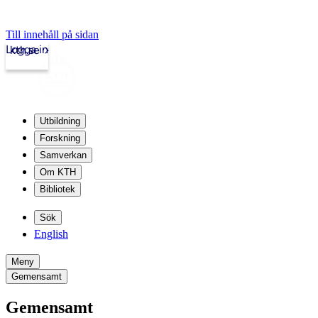
Till innehåll på sidan
Logga in
kth.se
Utbildning
Forskning
Samverkan
Om KTH
Bibliotek
Sök
English
Meny
Gemensamt
Gemensamt