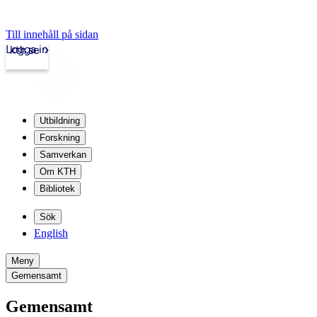
Till innehåll på sidan
Logga in
kth.se
Utbildning
Forskning
Samverkan
Om KTH
Bibliotek
Sök
English
Meny
Gemensamt
Gemensamt