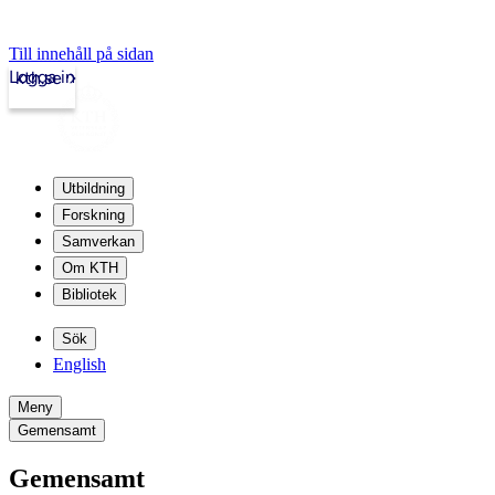
Till innehåll på sidan
Logga in
kth.se
Utbildning
Forskning
Samverkan
Om KTH
Bibliotek
Sök
English
Meny
Gemensamt
Gemensamt