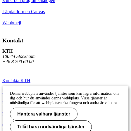
Kurs- och programkatalogen
Lärplattformen Canvas
Webbmejl
Kontakt
KTH
100 44 Stockholm
+46 8 790 60 00
Kontakta KTH
Jobba på KTH
Denna webbplats använder tjänster som kan lagra information om
dig och hur du använder denna webbplats. Vissa tjänster är
Press och media
nödvändiga för att webbplatsen ska fungera och andra är valbara.
Faktura och betalning KTH
Hantera valbara tjänster
Om KTH:s webbplatser
Tillåt bara nödvändiga tjänster