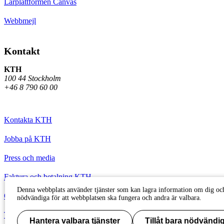
Lärplattformen Canvas
Webbmejl
Kontakt
KTH
100 44 Stockholm
+46 8 790 60 00
Kontakta KTH
Jobba på KTH
Press och media
Faktura och betalning KTH
Denna webbplats använder tjänster som kan lagra information om dig och
Om KTH:s webbplatser
nödvändiga för att webbplatsen ska fungera och andra är valbara.
Tillgänglighetsredogörelse
Hantera valbara tjänster
Tillåt bara nödvändig