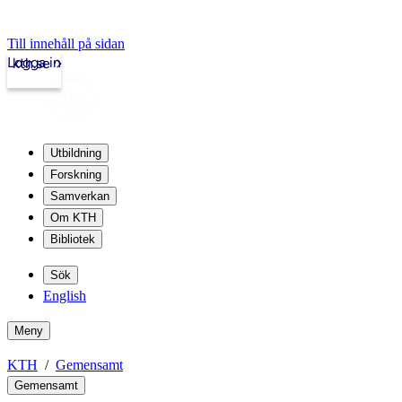
Till innehåll på sidan
Logga in
kth.se
Utbildning
Forskning
Samverkan
Om KTH
Bibliotek
Sök
English
Meny
KTH
Gemensamt
Gemensamt