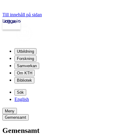
Till innehåll på sidan
Logga in
kth.se
Utbildning
Forskning
Samverkan
Om KTH
Bibliotek
Sök
English
Meny
Gemensamt
Gemensamt