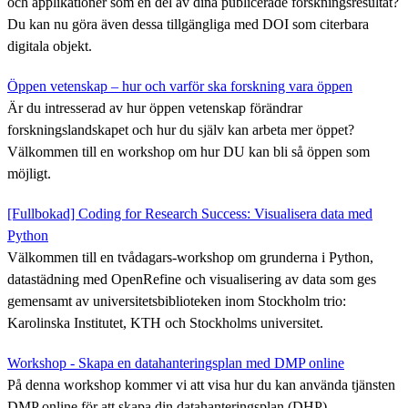
och applikationer som en del av dina publicerade forskningsresultat?
Du kan nu göra även dessa tillgängliga med DOI som citerbara
digitala objekt.
Öppen vetenskap – hur och varför ska forskning vara öppen
Är du intresserad av hur öppen vetenskap förändrar
forskningslandskapet och hur du själv kan arbeta mer öppet?
Välkommen till en workshop om hur DU kan bli så öppen som
möjligt.
[Fullbokad] Coding for Research Success: Visualisera data med
Python
Välkommen till en tvådagars-workshop om grunderna i Python,
datastädning med OpenRefine och visualisering av data som ges
gemensamt av universitetsbiblioteken inom Stockholm trio:
Karolinska Institutet, KTH och Stockholms universitet.
Workshop - Skapa en datahanteringsplan med DMP online
På denna workshop kommer vi att visa hur du kan använda tjänsten
DMP online för att skapa din datahanteringsplan (DHP).