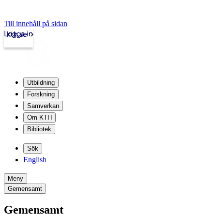
Till innehåll på sidan
Logga in
kth.se
Utbildning
Forskning
Samverkan
Om KTH
Bibliotek
Sök
English
Meny
Gemensamt
Gemensamt