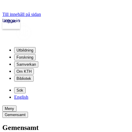
Till innehåll på sidan
Logga in
kth.se
Utbildning
Forskning
Samverkan
Om KTH
Bibliotek
Sök
English
Meny
Gemensamt
Gemensamt