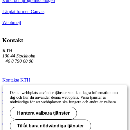
Kurs- och programkatalogen
Lärplattformen Canvas
Webbmejl
Kontakt
KTH
100 44 Stockholm
+46 8 790 60 00
Kontakta KTH
Jobba på KTH
Denna webbplats använder tjänster som kan lagra information om
dig och hur du använder denna webbplats. Vissa tjänster är
Press och media
nödvändiga för att webbplatsen ska fungera och andra är valbara.
Faktura och betalning KTH
Hantera valbara tjänster
Om KTH:s webbplatser
Tillåt bara nödvändiga tjänster