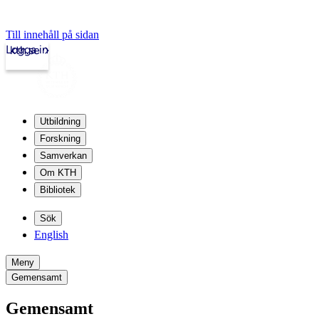
Till innehåll på sidan
Logga in
kth.se
Utbildning
Forskning
Samverkan
Om KTH
Bibliotek
Sök
English
Meny
Gemensamt
Gemensamt