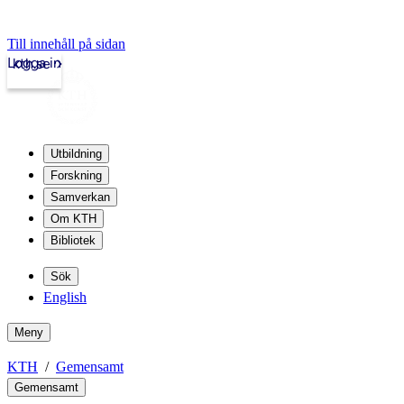
Till innehåll på sidan
Logga in
kth.se
Utbildning
Forskning
Samverkan
Om KTH
Bibliotek
Sök
English
Meny
KTH
Gemensamt
Gemensamt