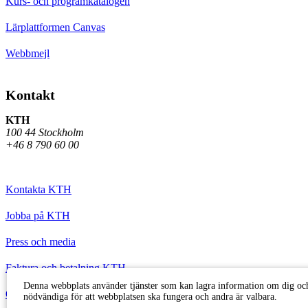
Kurs- och programkatalogen
Lärplattformen Canvas
Webbmejl
Kontakt
KTH
100 44 Stockholm
+46 8 790 60 00
Kontakta KTH
Jobba på KTH
Press och media
Faktura och betalning KTH
Denna webbplats använder tjänster som kan lagra information om dig och
Om KTH:s webbplatser
nödvändiga för att webbplatsen ska fungera och andra är valbara.