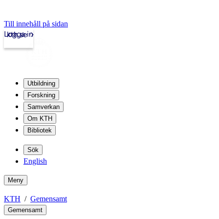
Till innehåll på sidan
Logga in
kth.se
Utbildning
Forskning
Samverkan
Om KTH
Bibliotek
Sök
English
Meny
KTH
Gemensamt
Gemensamt