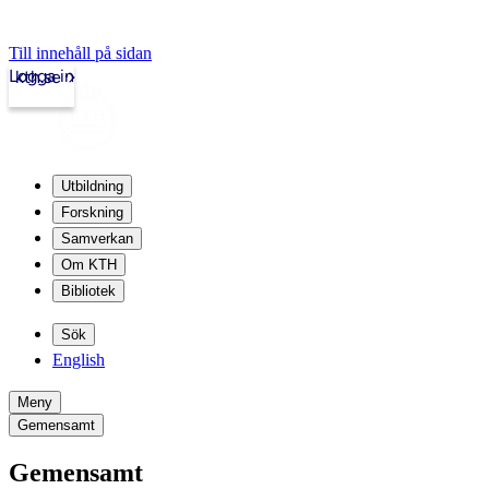
Till innehåll på sidan
Logga in
kth.se
Utbildning
Forskning
Samverkan
Om KTH
Bibliotek
Sök
English
Meny
Gemensamt
Gemensamt