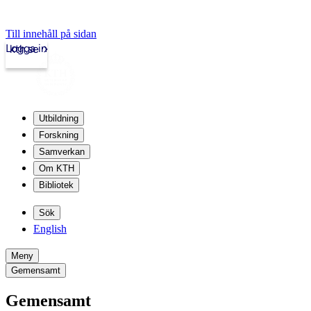
Till innehåll på sidan
Logga in
kth.se
Utbildning
Forskning
Samverkan
Om KTH
Bibliotek
Sök
English
Meny
Gemensamt
Gemensamt