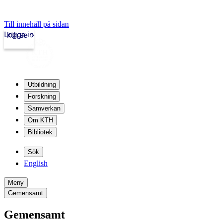
Till innehåll på sidan
Logga in
kth.se
Utbildning
Forskning
Samverkan
Om KTH
Bibliotek
Sök
English
Meny
Gemensamt
Gemensamt