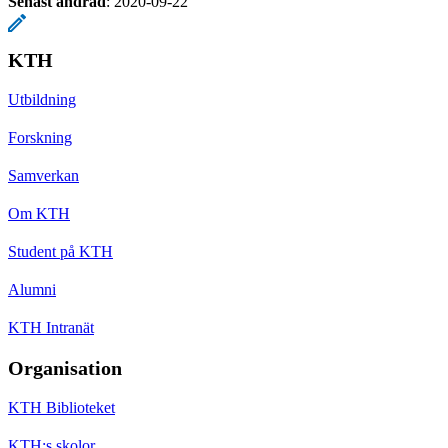
Senast ändrad
:
2020-09-22
KTH
Utbildning
Forskning
Samverkan
Om KTH
Student på KTH
Alumni
KTH Intranät
Organisation
KTH Biblioteket
KTH:s skolor