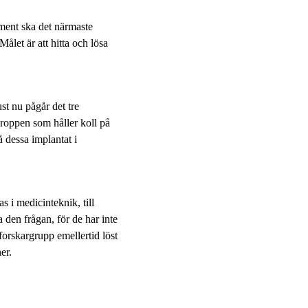
ent ska det närmaste
Målet är att hitta och lösa
t nu pågår det tre
kroppen som håller koll på
 dessa implantat i
s i medicinteknik, till
 den frågan, för de har inte
rskargrupp emellertid löst
er.