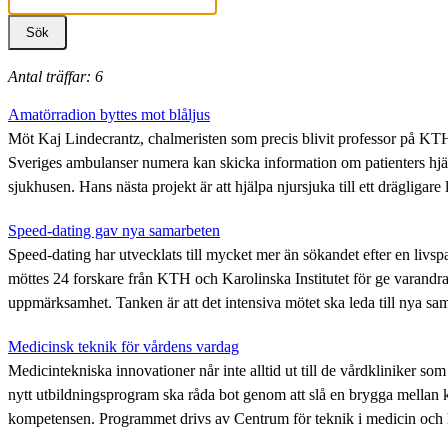
Antal träffar: 6
Amatörradion byttes mot blåljus
Möt Kaj Lindecrantz, chalmeristen som precis blivit professor på KTH 
Sveriges ambulanser numera kan skicka information om patienters hjärt
sjukhusen. Hans nästa projekt är att hjälpa njursjuka till ett drägligare l
Speed-dating gav nya samarbeten
Speed-dating har utvecklats till mycket mer än sökandet efter en livs
möttes 24 forskare från KTH och Karolinska Institutet för ge varandr
uppmärksamhet. Tanken är att det intensiva mötet ska leda till nya sa
Medicinsk teknik för vårdens vardag
Medicintekniska innovationer når inte alltid ut till de vårdkliniker som
nytt utbildningsprogram ska råda bot genom att slå en brygga mellan 
kompetensen. Programmet drivs av Centrum för teknik i medicin och 