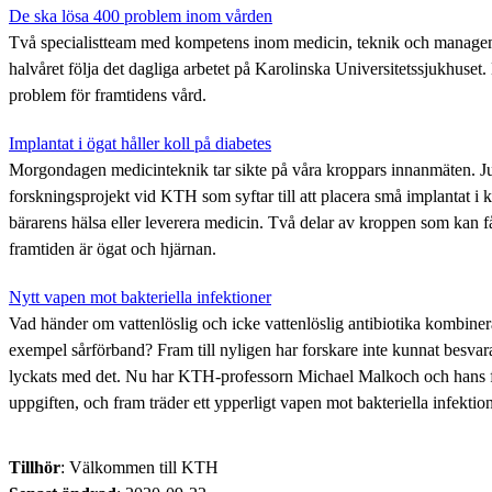
De ska lösa 400 problem inom vården
Två specialistteam med kompetens inom medicin, teknik och managem
halvåret följa det dagliga arbetet på Karolinska Universitetssjukhuset. 
problem för framtidens vård.
Implantat i ögat håller koll på diabetes
Morgondagen medicinteknik tar sikte på våra kroppars innanmäten. Jus
forskningsprojekt vid KTH som syftar till att placera små implantat i 
bärarens hälsa eller leverera medicin. Två delar av kroppen som kan få
framtiden är ögat och hjärnan.
Nytt vapen mot bakteriella infektioner
Vad händer om vattenlöslig och icke vattenlöslig antibiotika kombinera
exempel sårförband? Fram till nyligen har forskare inte kunnat besvara
lyckats med det. Nu har KTH-professorn Michael Malkoch och hans fo
uppgiften, och fram träder ett ypperligt vapen mot bakteriella infektion
Tillhör
: Välkommen till KTH