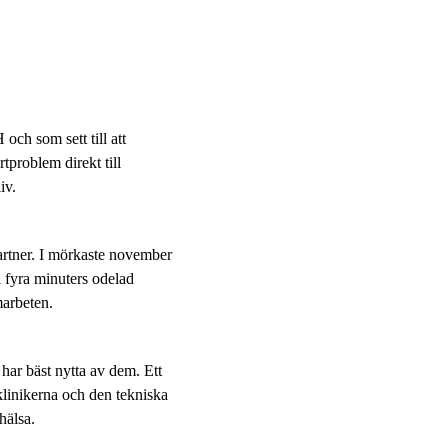
och som sett till att
problem direkt till
iv.
partner. I mörkaste november
a fyra minuters odelad
marbeten.
 har bäst nytta av dem. Ett
klinikerna och den tekniska
hälsa.