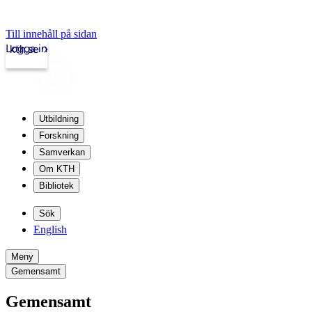
Till innehåll på sidan
Logga in
kth.se
Utbildning
Forskning
Samverkan
Om KTH
Bibliotek
Sök
English
Meny
Gemensamt
Gemensamt