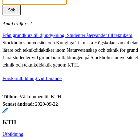
Antal träffar: 2
Från grundkurs till djupdykning: Studenter återvänder till tekniken!
Stockholms universitet och Kungliga Tekniska Högskolan samarbetar f
lärare och teknikdidaktiker inom Naturvetenskap och teknik för grundlä
Lärarstudenter vid grundlärarutbildningen på Stockholms universitetet 
teknik och teknikdidaktik genom KTH.
Forskarutbildning vid Lärande
Tillhör
: Välkommen till KTH
Senast ändrad
:
2020-09-22
KTH
Utbildning