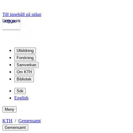
Till innehåll på sidan
Logga in
kth.se
Utbildning
Forskning
Samverkan
Om KTH
Bibliotek
Sök
English
Meny
KTH
Gemensamt
Gemensamt