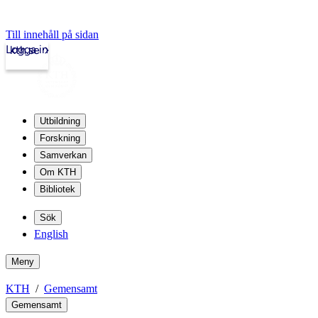
Till innehåll på sidan
Logga in
kth.se
Utbildning
Forskning
Samverkan
Om KTH
Bibliotek
Sök
English
Meny
KTH
Gemensamt
Gemensamt