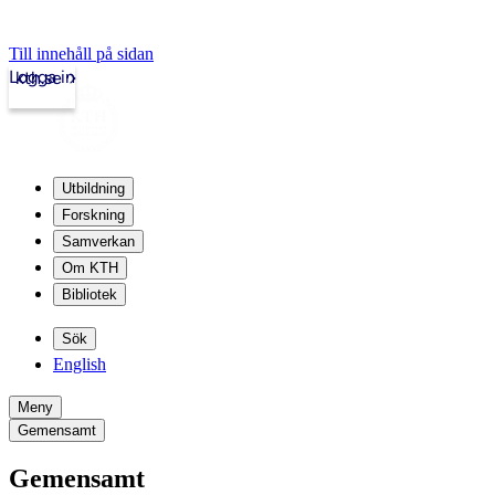
Till innehåll på sidan
Logga in
kth.se
Utbildning
Forskning
Samverkan
Om KTH
Bibliotek
Sök
English
Meny
Gemensamt
Gemensamt