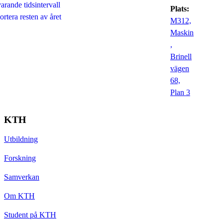
rande tidsintervall
Plats:
rtera resten av året
M312,
Maskin
,
Brinell
vägen
68,
Plan 3
KTH
Utbildning
Forskning
Samverkan
Om KTH
Student på KTH