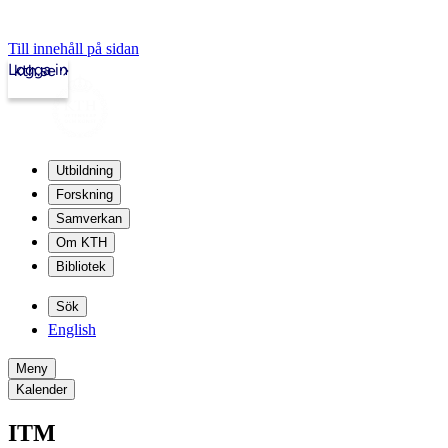
Till innehåll på sidan
Logga in
kth.se
Utbildning
Forskning
Samverkan
Om KTH
Bibliotek
Sök
English
Meny
Kalender
ITM