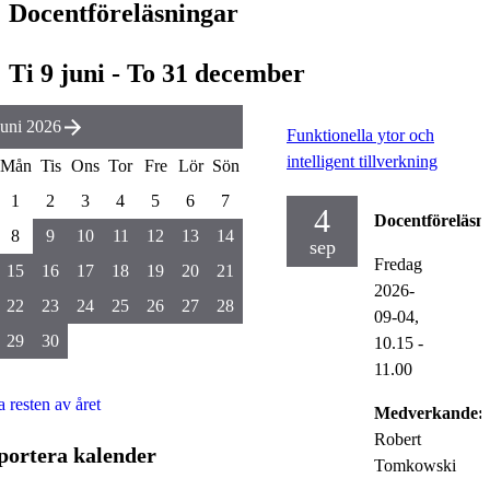
Docentföreläsningar
Ti 9 juni - To 31 december
Juni 2026
Funktionella ytor och
intelligent tillverkning
Mån
Tis
Ons
Tor
Fre
Lör
Sön
1
2
3
4
5
6
7
4
Docentföreläsn
8
9
10
11
12
13
14
sep
Fredag
15
16
17
18
19
20
21
2026-
22
23
24
25
26
27
28
09-04,
29
30
10.15
-
11.00
a resten av året
Medverkande:
Robert
portera kalender
Tomkowski