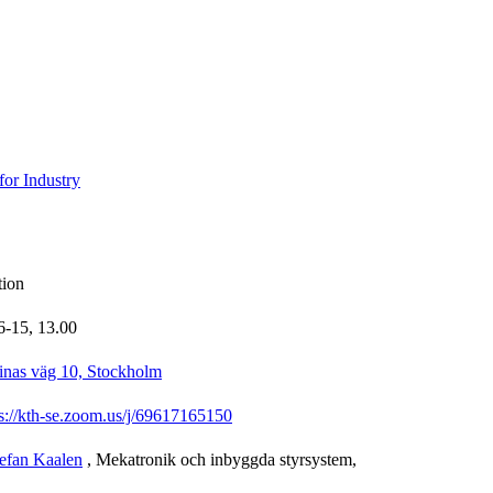
for Industry
tion
6-15,
13.00
inas väg 10, Stockholm
ps://kth-se.zoom.us/j/69617165150
efan Kaalen
, Mekatronik och inbyggda styrsystem,