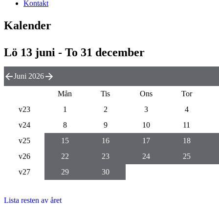
Kontakt
Kalender
Lö 13 juni - To 31 december
Juni 2026
Mån
Tis
Ons
Tor
v23
1
2
3
4
v24
8
9
10
11
v25
15
16
17
18
v26
22
23
24
25
v27
29
30
Lista resten av året