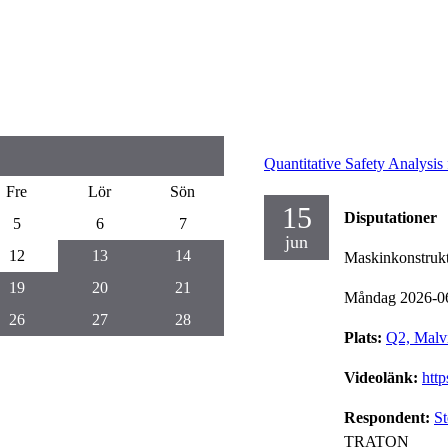
Quantitative Safety Analysis 
Fre
Lör
Sön
15
Disputationer
5
6
7
jun
12
13
14
Maskinkonstruk
19
20
21
Måndag 2026-0
26
27
28
Plats:
Q2, Malv
Videolänk:
htt
Respondent:
St
TRATON