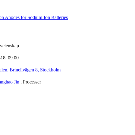
n Anodes for Sodium-Ion Batteries
lvetenskap
-18,
09.00
alen, Brinellvägen 8, Stockholm
anghao Jin
, Processer