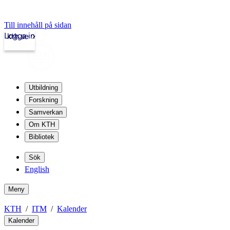
Till innehåll på sidan
Logga in
kth.se
Utbildning
Forskning
Samverkan
Om KTH
Bibliotek
Sök
English
Meny
KTH
ITM
Kalender
Kalender