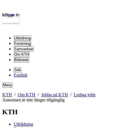
kth.se
Logga in
Utbildning
Forskning
Samverkan
Om KTH
Bibliotek
Sök
English
Meny
KTH
Om KTH
Jobba på KTH
Lediga jobb
Annonsen är inte längre tillgänglig
KTH
Utbildning