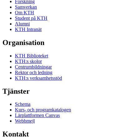
Forskning
Samverkan
Om KTH
Student på KTH
Alumni
KTH Intranät
Organisation
KTH Biblioteket
KTH:s skolor
Centrumbildningar
Rektor och ledning
KTH:s verksamhetsstöd
Tjänster
Schema
Kurs- och programkatalogen
Lärplattformen Canvas
Webbmejl
Kontakt