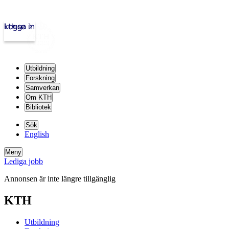
kth.se
Logga in
Utbildning
Forskning
Samverkan
Om KTH
Bibliotek
Sök
English
Meny
Lediga jobb
Annonsen är inte längre tillgänglig
KTH
Utbildning