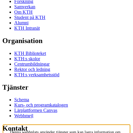
Forskning
Samverkan
Om KTH
Student på KTH
Alumni
KTH Intranät
Organisation
KTH Biblioteket
KTH:s skolor
Centrumbildningar
Rektor och ledning
KTH:s verksamhetsstöd
Tjänster
Schema
Kurs- och programkatalogen
Lärplattformen Canvas
Webbmejl
Kontakt
Denna webbplats använder tjänster som kan lagra information om