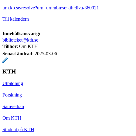
urn.kb.se/resolve?urn=urn:nbn:se:kth:diva-360921
Till kalendern
Innehållsansvarig:
biblioteket@kth.se
Tillhör
: Om KTH
Senast ändrad
:
2025-03-06
KTH
Utbildning
Forskning
Samverkan
Om KTH
Student på KTH