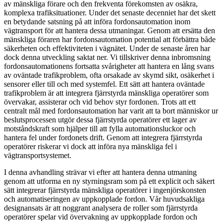
av mänskliga förare och den frekventa förekomsten av osäkra,
komplexa trafiksituationer. Under det senaste decenniet har det skett
en betydande satsning på att införa fordonsautomation inom
vägtransport för att hantera dessa utmaningar. Genom att ersätta den
mänskliga föraren har fordonsautomation potential att förbättra både
säkerheten och effektiviteten i vägnätet. Under de senaste åren har
dock denna utveckling saktat ner. Vi tillskriver denna inbromsning
fordonsautomationens fortsatta svårigheter att hantera en lång svans
av oväntade trafikproblem, ofta orsakade av skymd sikt, osäkerhet i
sensorer eller till och med systemfel. Ett sätt att hantera oväntade
trafikproblem är att integrera fjärrstyrda mänskliga operatörer som
övervakar, assisterar och vid behov styr fordonen. Trots att ett
centralt mål med fordonsautomation har varit att ta bort människor ur
beslutsprocessen utgör dessa fjärrstyrda operatörer ett lager av
motståndskraft som hjälper till att fylla automationsluckor och
hantera fel under fordonets drift. Genom att integrera fjärrstyrda
operatörer riskerar vi dock att införa nya mänskliga fel i
vägtransportsystemet.
I denna avhandling strävar vi efter att hantera denna utmaning
genom att utforma en ny styrningsram som på ett explicit och säkert
sätt integrerar fjärrstyrda mänskliga operatörer i ingenjörskonsten
och automatiseringen av uppkopplade fordon. Vår huvudsakliga
designansats är att noggrant analysera de roller som fjärrstyrda
operatörer spelar vid övervakning av uppkopplade fordon och