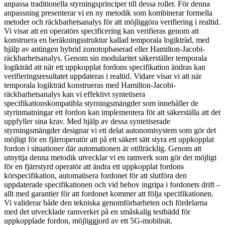
anpassa traditionella styrningsprinciper till dessa roller. För denna
anpassning presenterar vi en ny metodik som kombinerar formella
metoder och räckbarhetsanalys för att möjliggöra verifiering i realtid.
Vi visar att en operatörs specificering kan verifieras genom att
konstruera en beräkningsstruktur kallad temporala logikträd, med
hjälp av antingen hybrid zonotopbaserad eller Hamilton-Jacobi-
räckbarhetsanalys. Genom sin modularitet säkerställer temporala
logikträd att när ett uppkopplat fordons specifikation ändras kan
verifieringsresultatet uppdateras i realtid. Vidare visar vi att när
temporala logikträd konstrueras med Hamilton-Jacobi-
räckbarhetsanalys kan vi effektivt syntetisera
specifikationskompatibla styrningsmängder som innehåller de
styrinmatningar ett fordon kan implementera för att säkerställa att det
uppfyller sina krav. Med hjälp av dessa syntetiserade
styrningsmängder designar vi ett delat autonomisystem som gör det
möjligt för en fjärroperatör att på ett säkert sätt styra ett uppkopplat
fordon i situationer där automationen är otillräcklig. Genom att
utnyttja denna metodik utvecklar vi en ramverk som gör det möjligt
för en fjärrstyrd operatör att ändra ett uppkopplat fordons
körspecifikation, automatisera fordonet för att slutföra den
uppdaterade specifikationen och vid behov ingripa i fordonets drift –
allt med garantier för att fordonet kommer att följa specifikationen.
Vi validerar både den tekniska genomförbarheten och fördelarna
med det utvecklade ramverket på en småskalig testbädd för
uppkopplade fordon, möjliggjord av ett 5G-mobilnät.