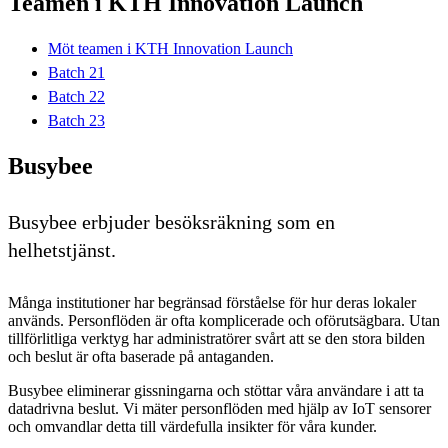
Teamen i KTH Innovation Launch
Möt teamen i KTH Innovation Launch
Batch 21
Batch 22
Batch 23
Busybee
Busybee erbjuder besöksräkning som en
helhetstjänst.
Många institutioner har begränsad förståelse för hur deras lokaler
används. Personflöden är ofta komplicerade och oförutsägbara. Utan
tillförlitliga verktyg har administratörer svårt att se den stora bilden
och beslut är ofta baserade på antaganden.
Busybee eliminerar gissningarna och stöttar våra användare i att ta
datadrivna beslut. Vi mäter personflöden med hjälp av IoT sensorer
och omvandlar detta till värdefulla insikter för våra kunder.