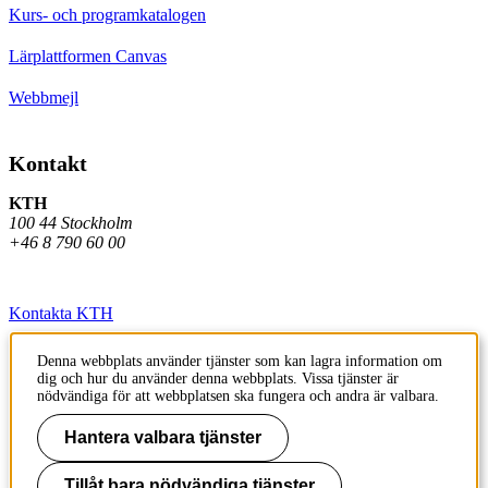
Kurs- och programkatalogen
Lärplattformen Canvas
Webbmejl
Kontakt
KTH
100 44 Stockholm
+46 8 790 60 00
Kontakta KTH
Jobba på KTH
Denna webbplats använder tjänster som kan lagra information om
dig och hur du använder denna webbplats. Vissa tjänster är
Press och media
nödvändiga för att webbplatsen ska fungera och andra är valbara.
Faktura och betalning KTH
Hantera valbara tjänster
Om KTH:s webbplatser
Tillåt bara nödvändiga tjänster