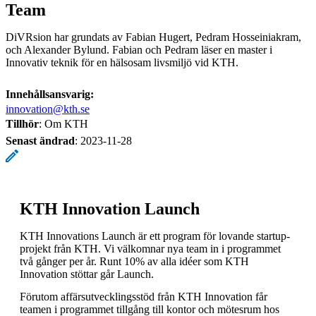
Team
DiVRsion har grundats av Fabian Hugert, Pedram Hosseiniakram,
och Alexander Bylund. Fabian och Pedram läser en master i
Innovativ teknik för en hälsosam livsmiljö vid KTH.
Innehållsansvarig:
innovation@kth.se
Tillhör
: Om KTH
Senast ändrad
:
2023-11-28
KTH Innovation Launch
KTH Innovations Launch är ett program för lovande startup-
projekt från KTH. Vi välkomnar nya team in i programmet
två gånger per år. Runt 10% av alla idéer som KTH
Innovation stöttar går Launch.
Förutom affärsutvecklingsstöd från KTH Innovation får
teamen i programmet tillgång till kontor och mötesrum hos