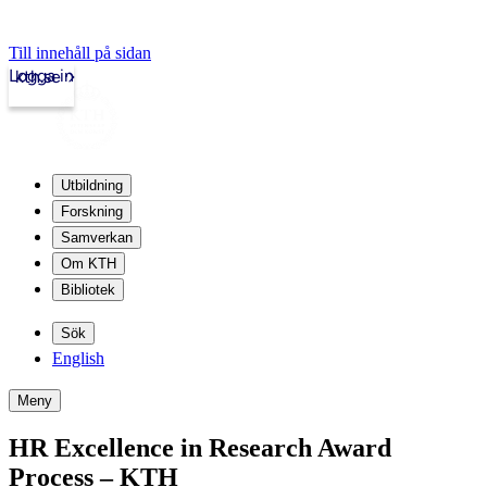
Till innehåll på sidan
Logga in
kth.se
Utbildning
Forskning
Samverkan
Om KTH
Bibliotek
Sök
English
Meny
HR Excellence in Research Award
Process – KTH