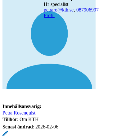
hr-specialist
petraro@kth.se
,
08790
6997
Profil
Innehållsansvarig:
Petra Rosenquist
Tillhör
: Om KTH
Senast ändrad
:
2026-02-06