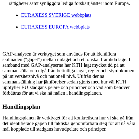
rättigheter samt synliggöra lediga forskartjänster inom Europa.
EURAXESS SVERIGE webbplats
EURAXESS EUROPA webbplats
GAP-analysen är verktyget som används för att identifiera
skillnaden ("gapet") mellan nuläget och ett önskat framtida läge. I
samband med GAP-analyserna har KTH lagt mycket tid på att
sammanställa och utgå från befintliga lagar, regler och styrdokument
på universitetsnivå och nationell nivå. Utifrån denna
sammanställning har jämförelser sedan gjorts med hur väl KTH
uppfyller EU-stadgans pelare och principer och vad som behöver
förbättras för att vi ska nå målen i handlingsplanen.
Handlingsplan
Handlingsplanen är verktyget för att konkretisera hur vi ska gå från
det identifierade gapen till faktiska genomförbara steg för att nå våra
mål kopplade till stadgans huvudpelare och principer.