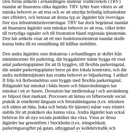
Den första artikeln i avhandlingen studerar Trafikverkets (TRV)
mandat att finansiera olika åtgärder. TRV lyfter fram vikten av att
minska behovet av att resa och av att utnyttja befintlig infrastruktur
mer effektivt, och betonar att denna typ av åtgärder bör övervägas
före nya infrastrukturinvesteringar. TRV har dock begränsat mandat
att finansiera åtgärder som minskar behovet av att resa, vilket leder
till tvetydiga signaler och till frustration bland regionala tjänstemän.
Den här artikeln visar att ett mer funktionsorienterat mandat skulle
kunna bidra till en omställning till hållbar mobilitet.
Den andra åtgärden som diskuteras i avhandlingen är skiftet från
miniminormer för parkering, där byggaktörer måste bygga ett visst
antal parkeringsplatser för att få bygglov, till flexibla parkeringstal,
där antalet parkeringsplatser beror på den lokala kontexten, och där
andra mobilitetstjänster kan ersätta behovet av bilparkering. I artikel
II följs två flerbostadshus som byggts med flexibla parkeringstal.
Bilägandet har minskat i båda husen och bilanvändningen har
minskat i ett av husen. Dessutom har medlemskap i och användning
av bilpool ökat markant. Processen att lämna en bilberoende social
praktik är emellertid långsam och förutsättningarna (t.ex. tekniken
och sätten att hitta, boka och betala för tjänster) måste vara relativt
stabila för att praktiken ska kunna växa. Andra åtgärder kan också
behövas för att nya sociala praktiker ska växa. Vissa av dessa
åtgärder har genomförts i Stockholm (t.ex. trängselskatt,
parkeringsavgifter på gatan, utbyggnad av kollektivtrafik och