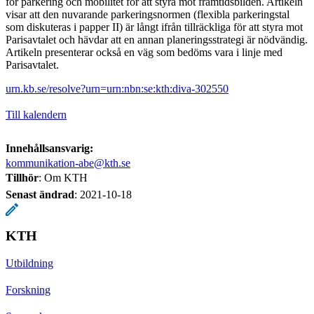
för parkering och mobilitet för att styra mot framtidsbilden. Artikeln
visar att den nuvarande parkeringsnormen (flexibla parkeringstal
som diskuteras i papper II) är långt ifrån tillräckliga för att styra mot
Parisavtalet och hävdar att en annan planeringsstrategi är nödvändig.
Artikeln presenterar också en väg som bedöms vara i linje med
Parisavtalet.
urn.kb.se/resolve?urn=urn:nbn:se:kth:diva-302550
Till kalendern
Innehållsansvarig:
kommunikation-abe@kth.se
Tillhör
: Om KTH
Senast ändrad
:
2021-10-18
KTH
Utbildning
Forskning