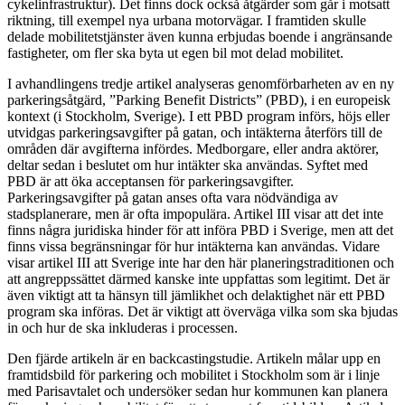
cykelinfrastruktur). Det finns dock också åtgärder som går i motsatt
riktning, till exempel nya urbana motorvägar. I framtiden skulle
delade mobilitetstjänster även kunna erbjudas boende i angränsande
fastigheter, om fler ska byta ut egen bil mot delad mobilitet.
I avhandlingens tredje artikel analyseras genomförbarheten av en ny
parkeringsåtgärd, ”Parking Benefit Districts” (PBD), i en europeisk
kontext (i Stockholm, Sverige). I ett PBD program införs, höjs eller
utvidgas parkeringsavgifter på gatan, och intäkterna återförs till de
områden där avgifterna infördes. Medborgare, eller andra aktörer,
deltar sedan i beslutet om hur intäkter ska användas. Syftet med
PBD är att öka acceptansen för parkeringsavgifter.
Parkeringsavgifter på gatan anses ofta vara nödvändiga av
stadsplanerare, men är ofta impopulära. Artikel III visar att det inte
finns några juridiska hinder för att införa PBD i Sverige, men att det
finns vissa begränsningar för hur intäkterna kan användas. Vidare
visar artikel III att Sverige inte har den här planeringstraditionen och
att angreppssättet därmed kanske inte uppfattas som legitimt. Det är
även viktigt att ta hänsyn till jämlikhet och delaktighet när ett PBD
program ska införas. Det är viktigt att överväga vilka som ska bjudas
in och hur de ska inkluderas i processen.
Den fjärde artikeln är en backcastingstudie. Artikeln målar upp en
framtidsbild för parkering och mobilitet i Stockholm som är i linje
med Parisavtalet och undersöker sedan hur kommunen kan planera