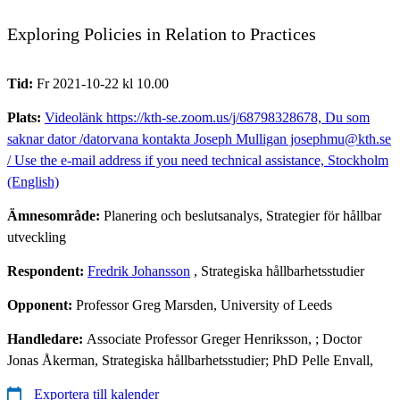
Exploring Policies in Relation to Practices
Tid:
Fr 2021-10-22 kl 10.00
Plats:
Videolänk https://kth-se.zoom.us/j/68798328678, Du som
saknar dator /datorvana kontakta Joseph Mulligan josephmu@kth.se
/ Use the e-mail address if you need technical assistance, Stockholm
(English)
Ämnesområde:
Planering och beslutsanalys, Strategier för hållbar
utveckling
Respondent:
Fredrik Johansson
, Strategiska hållbarhetsstudier
Opponent:
Professor Greg Marsden, University of Leeds
Handledare:
Associate Professor Greger Henriksson, ; Doctor
Jonas Åkerman, Strategiska hållbarhetsstudier; PhD Pelle Envall,
Exportera till kalender