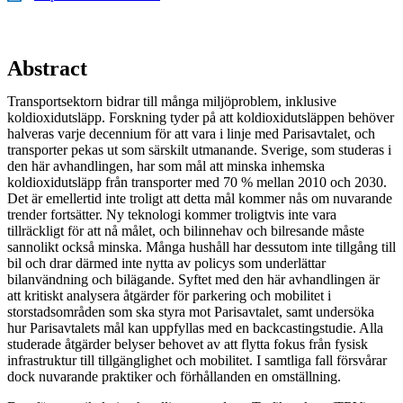
Abstract
Transportsektorn bidrar till många miljöproblem, inklusive
koldioxidutsläpp. Forskning tyder på att koldioxidutsläppen behöver
halveras varje decennium för att vara i linje med Parisavtalet, och
transporter pekas ut som särskilt utmanande. Sverige, som studeras i
den här avhandlingen, har som mål att minska inhemska
koldioxidutsläpp från transporter med 70 % mellan 2010 och 2030.
Det är emellertid inte troligt att detta mål kommer nås om nuvarande
trender fortsätter. Ny teknologi kommer troligtvis inte vara
tillräckligt för att nå målet, och bilinnehav och bilresande måste
sannolikt också minska. Många hushåll har dessutom inte tillgång till
bil och drar därmed inte nytta av policys som underlättar
bilanvändning och bilägande. Syftet med den här avhandlingen är
att kritiskt analysera åtgärder för parkering och mobilitet i
storstadsområden som ska styra mot Parisavtalet, samt undersöka
hur Parisavtalets mål kan uppfyllas med en backcastingstudie. Alla
studerade åtgärder belyser behovet av att flytta fokus från fysisk
infrastruktur till tillgänglighet och mobilitet. I samtliga fall försvårar
dock nuvarande praktiker och förhållanden en omställning.