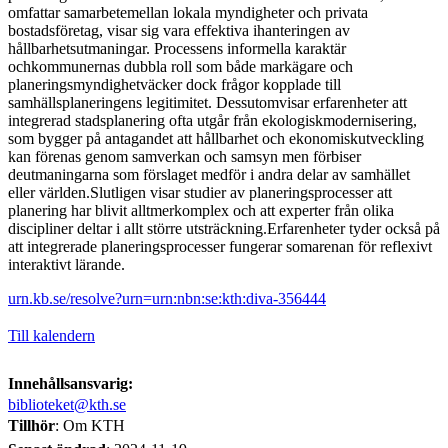
omfattar samarbetemellan lokala myndigheter och privata
bostadsföretag, visar sig vara effektiva ihanteringen av
hållbarhetsutmaningar. Processens informella karaktär
ochkommunernas dubbla roll som både markägare och
planeringsmyndighetväcker dock frågor kopplade till
samhällsplaneringens legitimitet. Dessutomvisar erfarenheter att
integrerad stadsplanering ofta utgår från ekologiskmodernisering,
som bygger på antagandet att hållbarhet och ekonomiskutveckling
kan förenas genom samverkan och samsyn men förbiser
deutmaningarna som förslaget medför i andra delar av samhället
eller världen.Slutligen visar studier av planeringsprocesser att
planering har blivit alltmerkomplex och att experter från olika
discipliner deltar i allt större utsträckning.Erfarenheter tyder också på
att integrerade planeringsprocesser fungerar somarenan för reflexivt
interaktivt lärande.
urn.kb.se/resolve?urn=urn:nbn:se:kth:diva-356444
Till kalendern
Innehållsansvarig:
biblioteket@kth.se
Tillhör
: Om KTH