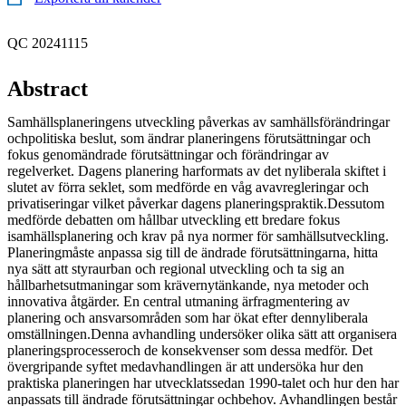
QC 20241115
Abstract
Samhällsplaneringens utveckling påverkas av samhällsförändringar
ochpolitiska beslut, som ändrar planeringens förutsättningar och
fokus genomändrade förutsättningar och förändringar av
regelverket. Dagens planering harformats av det nyliberala skiftet i
slutet av förra seklet, som medförde en våg avavregleringar och
privatiseringar vilket påverkar dagens planeringspraktik.Dessutom
medförde debatten om hållbar utveckling ett bredare fokus
isamhällsplanering och krav på nya normer för samhällsutveckling.
Planeringmåste anpassa sig till de ändrade förutsättningarna, hitta
nya sätt att styraurban och regional utveckling och ta sig an
hållbarhetsutmaningar som krävernytänkande, nya metoder och
innovativa åtgärder. En central utmaning ärfragmentering av
planering och ansvarsområden som har ökat efter dennyliberala
omställningen.Denna avhandling undersöker olika sätt att organisera
planeringsprocesseroch de konsekvenser som dessa medför. Det
övergripande syftet medavhandlingen är att undersöka hur den
praktiska planeringen har utvecklatssedan 1990-talet och hur den har
anpassats till ändrade förutsättningar ochbehov. Avhandlingen består