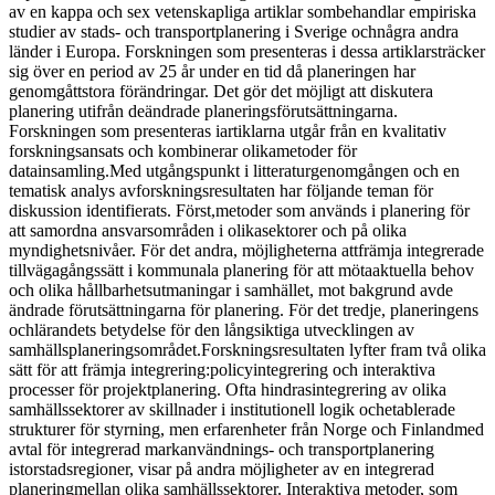
av en kappa och sex vetenskapliga artiklar sombehandlar empiriska
studier av stads- och transportplanering i Sverige ochnågra andra
länder i Europa. Forskningen som presenteras i dessa artiklarsträcker
sig över en period av 25 år under en tid då planeringen har
genomgåttstora förändringar. Det gör det möjligt att diskutera
planering utifrån deändrade planeringsförutsättningarna.
Forskningen som presenteras iartiklarna utgår från en kvalitativ
forskningsansats och kombinerar olikametoder för
datainsamling.Med utgångspunkt i litteraturgenomgången och en
tematisk analys avforskningsresultaten har följande teman för
diskussion identifierats. Först,metoder som används i planering för
att samordna ansvarsområden i olikasektorer och på olika
myndighetsnivåer. För det andra, möjligheterna attfrämja integrerade
tillvägagångssätt i kommunala planering för att mötaaktuella behov
och olika hållbarhetsutmaningar i samhället, mot bakgrund avde
ändrade förutsättningarna för planering. För det tredje, planeringens
ochlärandets betydelse för den långsiktiga utvecklingen av
samhällsplaneringsområdet.Forskningsresultaten lyfter fram två olika
sätt för att främja integrering:policyintegrering och interaktiva
processer för projektplanering. Ofta hindrasintegrering av olika
samhällssektorer av skillnader i institutionell logik ochetablerade
strukturer för styrning, men erfarenheter från Norge och Finlandmed
avtal för integrerad markanvändnings- och transportplanering
istorstadsregioner, visar på andra möjligheter av en integrerad
planeringmellan olika samhällssektorer. Interaktiva metoder, som