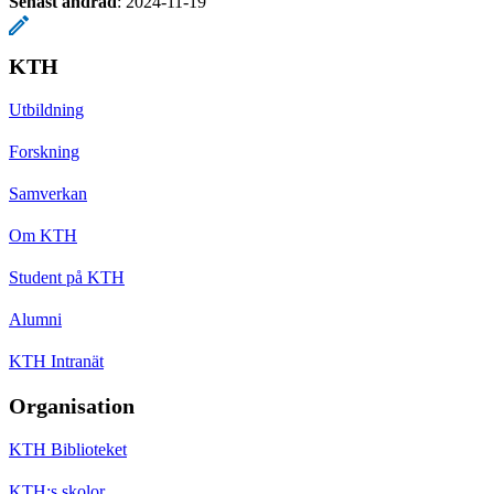
Senast ändrad
:
2024-11-19
KTH
Utbildning
Forskning
Samverkan
Om KTH
Student på KTH
Alumni
KTH Intranät
Organisation
KTH Biblioteket
KTH:s skolor