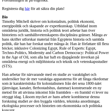
Föreläsningen är på engelska.
Registrera dig
här
för att säkra din plats!
Bio
Timothy Mitchell skriver om kolonialism, politisk ekonomi,
energipolitik och skapande av expertkunskap. Utbildad inom
områdena juridik, historia och politisk teori arbetar han över
historiens och samhällsvetenskapens disciplinära gränser. Många av
hans skrifter utforskar material från Egyptens historia och samtida
politik, där han har forskat under många år. Han är författare till flera
böcker, inklusive Colonizing Egypt, Rule of Experts: Egypt,
Techno-Politics, Modernity and Carbon Democracy: Political Power
in the Age of Oil, som alla har haft en djupgående inverkan på
områdena energi och miljöhistoria och teknik och vetenskapsstudier
(STS).
Han arbetar för närvarande med en studie av varaktighet och
undersöker hur de mer varaktiga apparaterna för att fånga rikedomar
som är karakteristiska för kolonialismen från det sena 1800-talet
(järnvägar, kanaler, flerbostadshus, dammar) konstruerade en ny
metod för att utvinna inkomst från framtiden – en framtid vi lever nu
otryggt idag. Liksom mycket av hans arbete kombinerar denna
forskning studiet av den byggda världen, tekniska anordningar,
ekologiska processer och historien om ekonomiska och politiska
koncept.