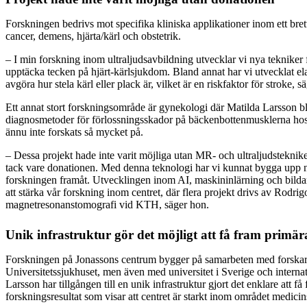
Forskningen bedrivs mot specifika kliniska applikationer inom ett br
cancer, demens, hjärta/kärl och obstetrik.
– I min forskning inom ultraljudsavbildning utvecklar vi nya tekniker f
upptäcka tecken på hjärt-kärlsjukdom. Bland annat har vi utvecklat ela
avgöra hur stela kärl eller plack är, vilket är en riskfaktor för stroke, 
Ett annat stort forskningsområde är gynekologi där Matilda Larsson b
diagnosmetoder för förlossningsskador på bäckenbottenmusklerna hos
ännu inte forskats så mycket på.
– Dessa projekt hade inte varit möjliga utan MR- och ultraljudstekni
tack vare donationen. Med denna teknologi har vi kunnat bygga upp 
forskningen framåt. Utvecklingen inom AI, maskininlärning och bildana
att stärka vår forskning inom centret, där flera projekt drivs av Rodri
magnetresonanstomografi vid KTH, säger hon.
Unik infrastruktur gör det möjligt att få fram primär
Forskningen på Jonassons centrum bygger på samarbeten med forskar
Universitetssjukhuset, men även med universitet i Sverige och internat
Larsson har tillgången till en unik infrastruktur gjort det enklare att f
forskningsresultat som visar att centret är starkt inom området medici