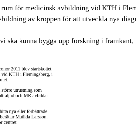
ntrum för medicinsk avbildning vid KTH i Flemi
vbildning av kroppen för att utveckla nya di
t vi ska kunna bygga upp forskning i framkant,
onor 2011 blev startskottet
m vid KTH i Flemingsberg, i
utet.
 större utrustning som
ultraljud och MR avbildar
itta nya eller förbättrade
 berättar Matilda Larsson,
 centret.