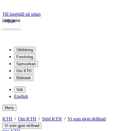
Till innehåll på sidan
Logga in
kth.se
Utbildning
Forskning
Samverkan
Om KTH
Bibliotek
Sök
English
Meny
KTH
Om KTH
Stöd KTH
Vi som gjort skillnad
Vi som gjort skillnad