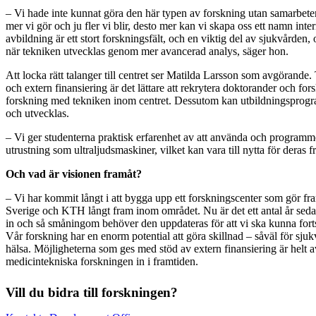
– Vi hade inte kunnat göra den här typen av forskning utan samarbete
mer vi gör och ju fler vi blir, desto mer kan vi skapa oss ett namn inte
avbildning är ett stort forskningsfält, och en viktig del av sjukvården, 
när tekniken utvecklas genom mer avancerad analys, säger hon.
Att locka rätt talanger till centret ser Matilda Larsson som avgörande
och extern finansiering är det lättare att rekrytera doktorander och fo
forskning med tekniken inom centret. Dessutom kan utbildningspro
och utvecklas.
– Vi ger studenterna praktisk erfarenhet av att använda och program
utrustning som ultraljudsmaskiner, vilket kan vara till nytta för deras f
Och vad är visionen framåt?
– Vi har kommit långt i att bygga upp ett forskningscenter som gör fr
Sverige och KTH långt fram inom området. Nu är det ett antal år seda
in och så småningom behöver den uppdateras för att vi ska kunna forts
Vår forskning har en enorm potential att göra skillnad – såväl för sj
hälsa. Möjligheterna som ges med stöd av extern finansiering är helt a
medicintekniska forskningen in i framtiden.
Vill du bidra till forskningen?