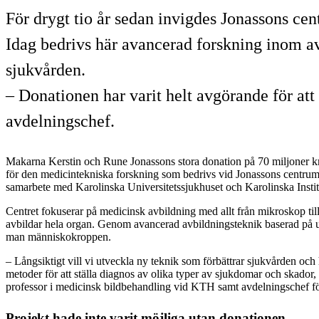
För drygt tio år sedan invigdes Jonassons ce
Idag bedrivs här avancerad forskning inom a
sjukvården.
– Donationen har varit helt avgörande för at
avdelningschef.
Makarna Kerstin och Rune Jonassons stora donation på 70 miljoner kr
för den medicintekniska forskning som bedrivs vid Jonassons centru
samarbete med Karolinska Universitetssjukhuset och Karolinska Instit
Centret fokuserar på medicinsk avbildning med allt från mikroskop till
avbildar hela organ. Genom avancerad avbildningsteknik baserad på 
man människokroppen.
– Långsiktigt vill vi utveckla ny teknik som förbättrar sjukvården och h
metoder för att ställa diagnos av olika typer av sjukdomar och skador,
professor i medicinsk bildbehandling vid KTH samt avdelningschef för
Projekt hade inte varit möjliga utan donationen