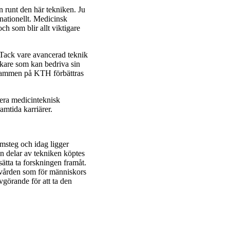
n runt den här tekniken. Ju
rnationellt. Medicinsk
och som blir allt viktigare
. Tack vare avancerad teknik
rskare som kan bedriva sin
grammen på KTH förbättras
mera medicinteknisk
ramtida karriärer.
amsteg och idag ligger
n delar av tekniken köptes
ätta ta forskningen framåt.
ukvården som för människors
vgörande för att ta den