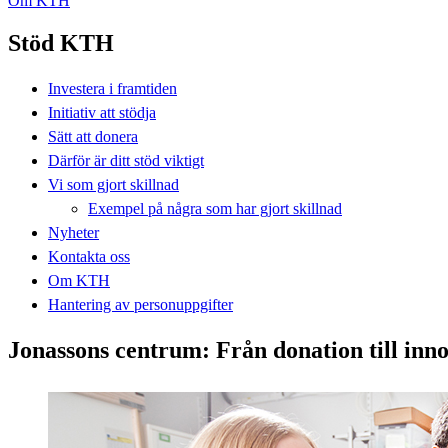
Om KTH
Stöd KTH
Investera i framtiden
Initiativ att stödja
Sätt att donera
Därför är ditt stöd viktigt
Vi som gjort skillnad
Exempel på några som har gjort skillnad
Nyheter
Kontakta oss
Om KTH
Hantering av personuppgifter
Jonassons centrum: Från donation till inn