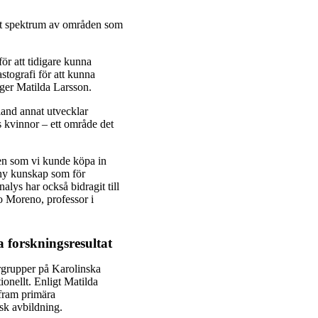
ett spektrum av områden som
ör att tidigare kunna
stografi för att kunna
säger Matilda Larsson.
land annat utvecklar
 kvinnor – ett område det
ken som vi kunde köpa in
ny kunskap som för
lys har också bidragit till
go Moreno, professor i
a forskningsresultat
grupper på Karolinska
ionellt. Enligt Matilda
å fram primära
nsk avbildning.