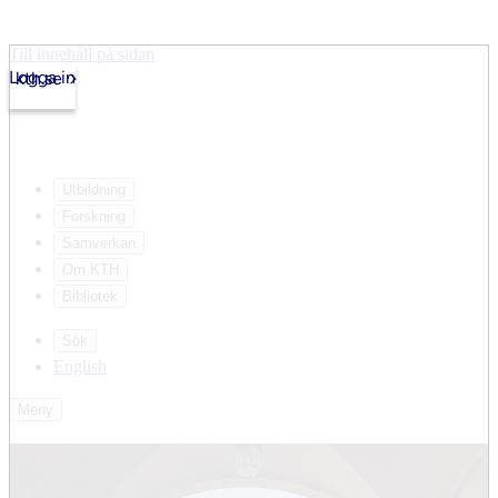
Till innehåll på sidan
Logga in
kth.se
Utbildning
Forskning
Samverkan
Om KTH
Bibliotek
Sök
English
Meny