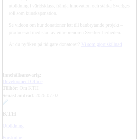
utbildning i världsklass, främja innovation och stärka Sveriges
roll som kunskapsnation.
Se videon om hur donationer lett till banbrytande projekt –
producerad med stöd av entreprenören Sverker Lerheden.
Är du nyfiken på tidigare donatorer?
Vi som gjort skillnad
Innehållsansvarig:
Development Office
Tillhör
: Om KTH
Senast ändrad
:
2026-07-02
KTH
Utbildning
Forskning