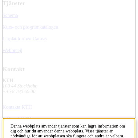
Tjänster
Schema
Kurs- och programkatalogen
Lärplattformen Canvas
Webbmejl
Kontakt
KTH
100 44 Stockholm
+46 8 790 60 00
Kontakta KTH
Jobba på KTH
Denna webbplats använder tjänster som kan lagra information om
Press och media
dig och hur du använder denna webbplats. Vissa tjänster är
nödvändiga för att webbplatsen ska fungera och andra är valbara.