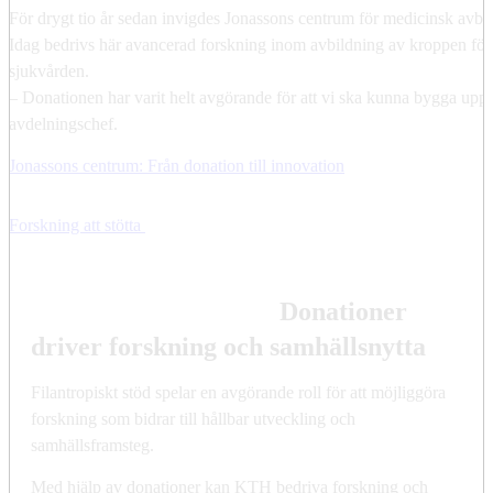
För drygt tio år sedan invigdes Jonassons centrum för medicinsk avbi
Idag bedrivs här avancerad forskning inom avbildning av kroppen för
sjukvården.
– Donationen har varit helt avgörande för att vi ska kunna bygga upp 
avdelningschef.
Jonassons centrum: Från donation till innovation
Forskning att stötta
Donationer
driver forskning och samhällsnytta
Filantropiskt stöd spelar en avgörande roll för att möjliggöra
forskning som bidrar till hållbar utveckling och
samhällsframsteg.
Med hjälp av donationer kan KTH bedriva forskning och