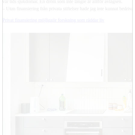
vår tids sjukdomar. En dröm som inte längre är alltför avlägsen.
– Utan finansiering från privata stiftelser hade jag inte kunnat bedriv
Privat finansiering möjliggör forskning som räddar liv