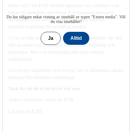
Sedan 1827 har KTH utbildat ingenjörer och arkitekter som
bidrar till samhällets utveckling. Vår forskning adresserar
Du har tidigare nekat visning av innehåll av typen "
Extern media
". Vill
utmaningar inom energi, livsvetenskap och material –
du visa innehållet?
områden avgörande för en hållbar framtid.
Vi har en lång tradition av samverkan med samhället, där stöd
Ja
Alltid
från donatorer har möjliggjort banbrytande forskning och
innovation. Men i en föränderlig värld krävs fortsatt
engagemang.
Genom nya samarbeten och resurser kan vi tillsammans skapa
lösningar för framtidens utmaningar.
Tack för att du är en del av vår resa.
Anders Söderholm, rektor för KTH
Läs mer om KTH