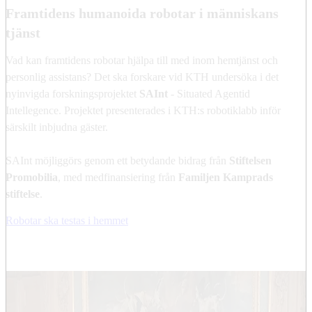
Framtidens humanoida robotar i människans
tjänst
Vad kan framtidens robotar hjälpa till med inom hemtjänst och
personlig assistans? Det ska forskare vid KTH undersöka i det
nyinvigda forskningsprojektet
SAInt
- Situated Agentid
Intellegence. Projektet presenterades i KTH:s robotiklabb inför
särskilt inbjudna gäster.
SAInt möjliggörs genom ett betydande bidrag från
Stiftelsen
Promobilia
, med medfinansiering från
Familjen Kamprads
stiftelse
.
Robotar ska testas i hemmet