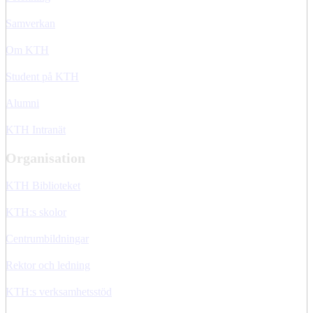
Samverkan
Om KTH
Student på KTH
Alumni
KTH Intranät
Organisation
KTH Biblioteket
KTH:s skolor
Centrumbildningar
Rektor och ledning
KTH:s verksamhetsstöd