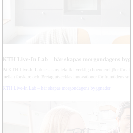
KTH Live-In Lab – här skapas morgondagens byg
På KTH Live-In Lab testas ny teknik i verkliga boendemiljöer för att
mellan forskare och företag utvecklas innovationer för framtidens sma
KTH Live-In Lab – här skapas morgondagens byggnader