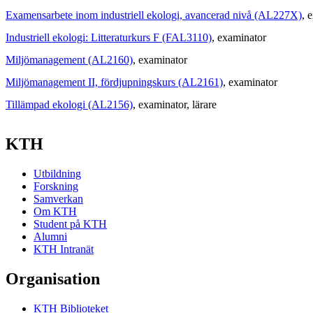
Examensarbete inom industriell ekologi, avancerad nivå (AL227X)
, 
Industriell ekologi: Litteraturkurs F (FAL3110)
, examinator
Miljömanagement (AL2160)
, examinator
Miljömanagement II, fördjupningskurs (AL2161)
, examinator
Tillämpad ekologi (AL2156)
, examinator
, lärare
KTH
Utbildning
Forskning
Samverkan
Om KTH
Student på KTH
Alumni
KTH Intranät
Organisation
KTH Biblioteket