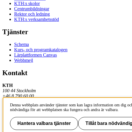
KTH:s skolor
Centrumbildningar
Rektor och ledning
KTH:s verksamhetsstöd
Tjänster
Schema
Kurs- och programkatalogen
Lärplattformen Canvas
Webbmejl
Kontakt
KTH
100 44 Stockholm
+46 8 790 60 00
Denna webbplats använder tjänster som kan lagra information om dig och
Kontakta KTH
nödvändiga för att webbplatsen ska fungera och andra är valbara.
Jobba på KTH
Press och media
Faktura och betalning KTH
Hantera valbara tjänster
Tillåt bara nödvändig
Om KTH:s webbplatser