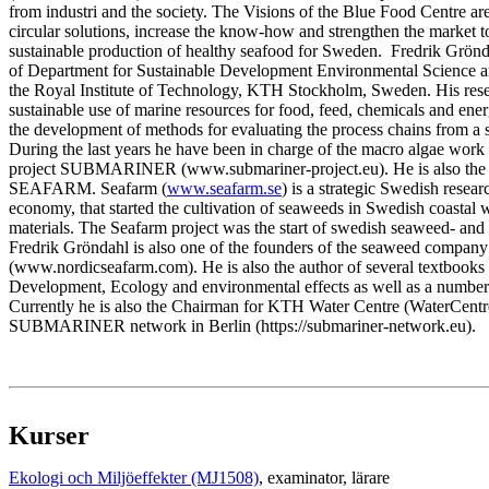
from industri and the society. The Visions of the Blue Food Centre ar
circular solutions, increase the know-how and strengthen the market t
sustainable production of healthy seafood for Sweden. Fredrik Grönd
of Department for Sustainable Development Environmental Science 
the Royal Institute of Technology, KTH Stockholm, Sweden. His resea
sustainable use of marine resources for food, feed, chemicals and ene
the development of methods for evaluating the process chains from a su
During the last years he have been in charge of the macro algae work 
project SUBMARINER (www.submariner-project.eu). He is also the pro
SEAFARM. Seafarm (
www.seafarm.se
) is a strategic Swedish resear
economy, that started the cultivation of seaweeds in Swedish coastal w
materials. The Seafarm project was the start of swedish seaweed- and
Fredrik Gröndahl is also one of the founders of the seaweed compan
(www.nordicseafarm.com). He is also the author of several textbooks
Development, Ecology and environmental effects as well as a number of
Currently he is also the Chairman for KTH Water Centre (WaterCen
SUBMARINER network in Berlin (https://submariner-network.eu).
Kurser
Ekologi och Miljöeffekter (MJ1508)
, examinator
, lärare