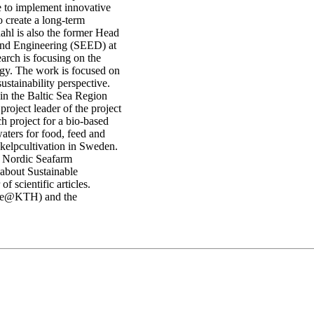
e to implement innovative
o create a long-term
ahl is also the former Head
and Engineering (SEED) at
rch is focusing on the
rgy. The work is focused on
stainability perspective.
in the Baltic Sea Region
ject leader of the project
ch project for a bio-based
aters for food, feed and
 kelpcultivation in Sweden.
y Nordic Seafarm
 about Sustainable
 scientific articles.
tre@KTH) and the