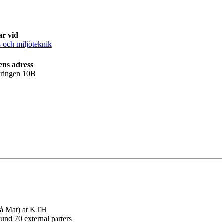
ar vid
- och miljöteknik
ens adress
ringen 10B
Blå Mat) at KTH
und 70 external parters