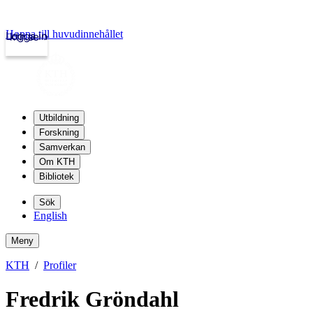
Hoppa till huvudinnehållet
Logga in
kth.se
Utbildning
Forskning
Samverkan
Om KTH
Bibliotek
Sök
English
Meny
KTH
Profiler
Fredrik Gröndahl