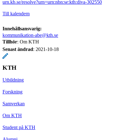
urn.kb.se/resolve?urn=urn:nbn:se:kth:diva-302550
Till kalendern
Innehållsansvarig:
kommunikation-abe@kth.se
Tillhör
: Om KTH
Senast ändrad
:
2021-10-18
KTH
Utbildning
Forskning
Samverkan
Om KTH
Student på KTH
Alumni