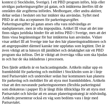
kontext (i Stockholm, Sverige). I ett PBD program införs, höjs eller
utvidgas parkeringsavgifter på gatan, och intäkterna återförs till de
områden där avgifterna infördes. Medborgare, eller andra aktörer,
deltar sedan i beslutet om hur intäkter ska användas. Syftet med
PBD är att öka acceptansen för parkeringsavgifter.
Parkeringsavgifter på gatan anses ofta vara nödvändiga av
stadsplanerare, men är ofta impopulära. Artikel III visar att det inte
finns några juridiska hinder för att införa PBD i Sverige, men att det
finns vissa begränsningar för hur intäkterna kan användas. Vidare
visar artikel III att Sverige inte har den här planeringstraditionen och
att angreppssättet därmed kanske inte uppfattas som legitimt. Det är
även viktigt att ta hänsyn till jämlikhet och delaktighet när ett PBD
program ska införas. Det är viktigt att överväga vilka som ska bjudas
in och hur de ska inkluderas i processen.
Den fjärde artikeln är en backcastingstudie. Artikeln målar upp en
framtidsbild för parkering och mobilitet i Stockholm som är i linje
med Parisavtalet och undersöker sedan hur kommunen kan planera
för parkering och mobilitet för att styra mot framtidsbilden. Artikeln
visar att den nuvarande parkeringsnormen (flexibla parkeringstal
som diskuteras i papper II) är långt ifrån tillräckliga för att styra mot
Parisavtalet och hävdar att en annan planeringsstrategi är nödvändig.
Artikeln presenterar också en väg som bedöms vara i linje med
Parisavtalet.