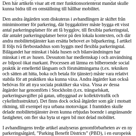
Den här artikeln visar att ett mer funktionsorienterat mandat skulle
kunna bidra till en omställning till hållbar mobilitet.
Den andra åtgärden som diskuteras i avhandlingen är skiftet från
miniminormer för parkering, där byggaktörer måste bygga ett visst
antal parkeringsplatser för att få bygglov, till flexibla parkeringstal,
där antalet parkeringsplatser beror på den lokala kontexten, och där
andra mobilitetstjänster kan ersätta behovet av bilparkering. I artikel
II följs två flerbostadshus som byggts med flexibla parkeringstal.
Bilägandet har minskat i båda husen och bilanvändningen har
minskat i ett av husen. Dessutom har medlemskap i och användning
av bilpool ökat markant. Processen att lämna en bilberoende social
praktik är emellertid långsam och förutsättningarna (t.ex. tekniken
och sätten att hitta, boka och betala för tjänster) måste vara relativt
stabila för att praktiken ska kunna växa. Andra åtgärder kan också
behövas för att nya sociala praktiker ska växa. Vissa av dessa
åtgärder har genomförts i Stockholm (t.ex. trängselskatt,
parkeringsavgifter på gatan, utbyggnad av kollektivtrafik och
cykelinfrastruktur). Det finns dock också åtgärder som går i motsatt
riktning, till exempel nya urbana motorvägar. I framtiden skulle
delade mobilitetstjänster även kunna erbjudas boende i angränsande
fastigheter, om fler ska byta ut egen bil mot delad mobilitet.
I avhandlingens tredje artikel analyseras genomförbarheten av en ny
parkeringsåtgärd, ”Parking Benefit Districts” (PBD), i en europeisk