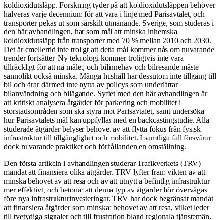
koldioxidutsläpp. Forskning tyder på att koldioxidutsläppen behöver
halveras varje decennium för att vara i linje med Parisavtalet, och
transporter pekas ut som särskilt utmanande. Sverige, som studeras i
den här avhandlingen, har som mål att minska inhemska
koldioxidutsläpp från transporter med 70 % mellan 2010 och 2030.
Det är emellertid inte troligt att detta mål kommer nås om nuvarande
trender fortsätter. Ny teknologi kommer troligtvis inte vara
tillräckligt för att nå målet, och bilinnehav och bilresande måste
sannolikt också minska. Många hushåll har dessutom inte tillgång till
bil och drar därmed inte nytta av policys som underlättar
bilanvändning och bilägande. Syftet med den här avhandlingen är
att kritiskt analysera åtgärder för parkering och mobilitet i
storstadsområden som ska styra mot Parisavtalet, samt undersöka
hur Parisavtalets mål kan uppfyllas med en backcastingstudie. Alla
studerade åtgärder belyser behovet av att flytta fokus från fysisk
infrastruktur till tillgänglighet och mobilitet. I samtliga fall försvårar
dock nuvarande praktiker och förhållanden en omställning.
Den första artikeln i avhandlingen studerar Trafikverkets (TRV)
mandat att finansiera olika åtgärder. TRV lyfter fram vikten av att
minska behovet av att resa och av att utnyttja befintlig infrastruktur
mer effektivt, och betonar att denna typ av åtgärder bör övervägas
före nya infrastrukturinvesteringar. TRV har dock begränsat mandat
att finansiera åtgärder som minskar behovet av att resa, vilket leder
till tvetydiga signaler och till frustration bland regionala tjänstemän.