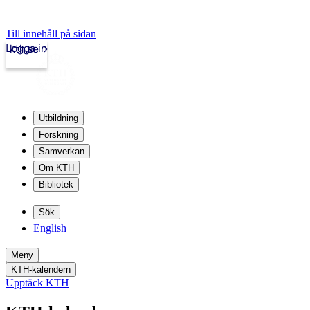
Till innehåll på sidan
Logga in
kth.se
Utbildning
Forskning
Samverkan
Om KTH
Bibliotek
Sök
English
Meny
KTH-kalendern
Upptäck KTH