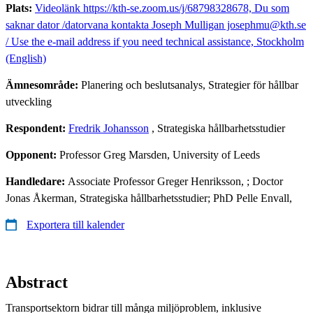
Plats:
Videolänk https://kth-se.zoom.us/j/68798328678, Du som
saknar dator /datorvana kontakta Joseph Mulligan josephmu@kth.se
/ Use the e-mail address if you need technical assistance, Stockholm
(English)
Ämnesområde:
Planering och beslutsanalys, Strategier för hållbar
utveckling
Respondent:
Fredrik Johansson
, Strategiska hållbarhetsstudier
Opponent:
Professor Greg Marsden, University of Leeds
Handledare:
Associate Professor Greger Henriksson, ; Doctor
Jonas Åkerman, Strategiska hållbarhetsstudier; PhD Pelle Envall,
Exportera till kalender
Abstract
Transportsektorn bidrar till många miljöproblem, inklusive