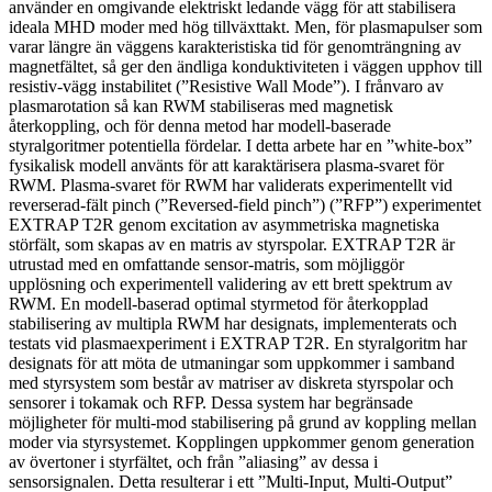
använder en omgivande elektriskt ledande vägg för att stabilisera
ideala MHD moder med hög tillväxttakt. Men, för plasmapulser som
varar längre än väggens karakteristiska tid för genomträngning av
magnetfältet, så ger den ändliga konduktiviteten i väggen upphov till
resistiv-vägg instabilitet (”Resistive Wall Mode”). I frånvaro av
plasmarotation så kan RWM stabiliseras med magnetisk
återkoppling, och för denna metod har modell-baserade
styralgoritmer potentiella fördelar. I detta arbete har en ”white-box”
fysikalisk modell använts för att karaktärisera plasma-svaret för
RWM. Plasma-svaret för RWM har validerats experimentellt vid
reverserad-fält pinch (”Reversed-field pinch”) (”RFP”) experimentet
EXTRAP T2R genom excitation av asymmetriska magnetiska
störfält, som skapas av en matris av styrspolar. EXTRAP T2R är
utrustad med en omfattande sensor-matris, som möjliggör
upplösning och experimentell validering av ett brett spektrum av
RWM. En modell-baserad optimal styrmetod för återkopplad
stabilisering av multipla RWM har designats, implementerats och
testats vid plasmaexperiment i EXTRAP T2R. En styralgoritm har
designats för att möta de utmaningar som uppkommer i samband
med styrsystem som består av matriser av diskreta styrspolar och
sensorer i tokamak och RFP. Dessa system har begränsade
möjligheter för multi-mod stabilisering på grund av koppling mellan
moder via styrsystemet. Kopplingen uppkommer genom generation
av övertoner i styrfältet, och från ”aliasing” av dessa i
sensorsignalen. Detta resulterar i ett ”Multi-Input, Multi-Output”