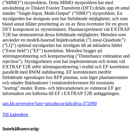
(”MIMO”) styrproblem. Detta MIMO styrproblem har med
användning av Diskret Fourier Transform (DFT) delats upp ett antal
mindre ”Single-Input, Multi-Output” (”SIMO”) styrproblem. En
styralgoritm har designats som har förbättrade möjligheter, och som
bland annat tillåter prioritering av en av flera övertoner för en given
DFT komponent av styrströmmen. Plasmaexperiment vid EXTRAP
T2R har demonstrerat dessa förbättrade möjligheter. Metoden som
använder en modell-baserad linjärkvadratisk (”Linear-Quadratic”)
(”LQ”) optimal styralgoritm har utvidgats till att inkludera fältfel
(”Error field”) (”EF”) korrektion. Metoden bygger på
störningsestimering och kompensering (”Disturbance estimation and
rejection”). Styralgoritmen som har implementerats och testats vid
EXTRAP T2R utför störningsestimering i realtid och EF korrektion
parallellt med RWM stabilisering. EF korrektionen medför
förbättrade egenskaper hos RFP plasmat, som lägre plasmaresistans
och mindre fluktuationer i rotationsfrekvensen för resonanta
”tearing” moder. Rums- och tidsvariationen av estimerat EF ger
information om källorna till EF i EXTRAP T2R anläggningen.
urn.kb.se/resolve?urn=urn:nbn:se:kth:diva-372090
Till kalendern
Innehållsansvarig: