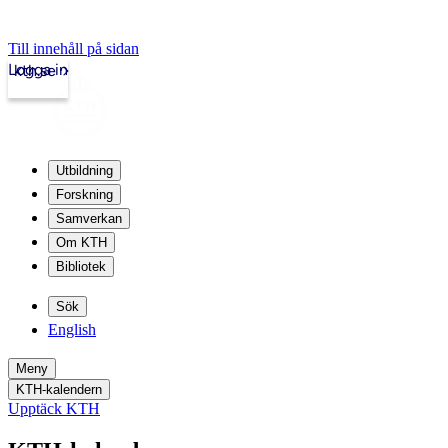
Till innehåll på sidan
Logga in
kth.se
Utbildning
Forskning
Samverkan
Om KTH
Bibliotek
Sök
English
Meny
KTH-kalendern
Upptäck KTH