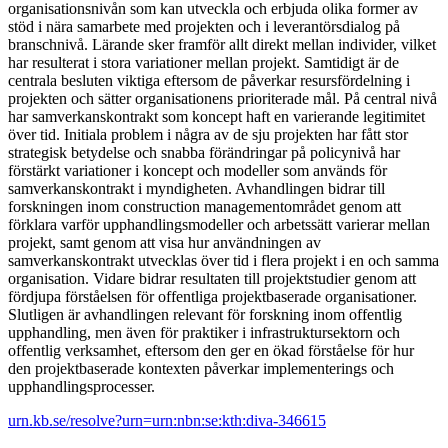
organisationsnivån som kan utveckla och erbjuda olika former av
stöd i nära samarbete med projekten och i leverantörsdialog på
branschnivå. Lärande sker framför allt direkt mellan individer, vilket
har resulterat i stora variationer mellan projekt. Samtidigt är de
centrala besluten viktiga eftersom de påverkar resursfördelning i
projekten och sätter organisationens prioriterade mål. På central nivå
har samverkanskontrakt som koncept haft en varierande legitimitet
över tid. Initiala problem i några av de sju projekten har fått stor
strategisk betydelse och snabba förändringar på policynivå har
förstärkt variationer i koncept och modeller som används för
samverkanskontrakt i myndigheten. Avhandlingen bidrar till
forskningen inom construction managementområdet genom att
förklara varför upphandlingsmodeller och arbetssätt varierar mellan
projekt, samt genom att visa hur användningen av
samverkanskontrakt utvecklas över tid i flera projekt i en och samma
organisation. Vidare bidrar resultaten till projektstudier genom att
fördjupa förståelsen för offentliga projektbaserade organisationer.
Slutligen är avhandlingen relevant för forskning inom offentlig
upphandling, men även för praktiker i infrastruktursektorn och
offentlig verksamhet, eftersom den ger en ökad förståelse för hur
den projektbaserade kontexten påverkar implementerings och
upphandlingsprocesser.
urn.kb.se/resolve?urn=urn:nbn:se:kth:diva-346615