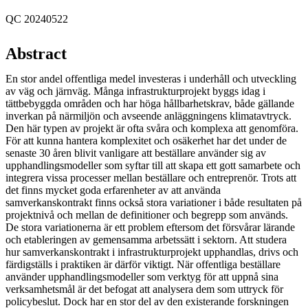
QC 20240522
Abstract
En stor andel offentliga medel investeras i underhåll och utveckling
av väg och järnväg. Många infrastrukturprojekt byggs idag i
tättbebyggda områden och har höga hållbarhetskrav, både gällande
inverkan på närmiljön och avseende anläggningens klimatavtryck.
Den här typen av projekt är ofta svåra och komplexa att genomföra.
För att kunna hantera komplexitet och osäkerhet har det under de
senaste 30 åren blivit vanligare att beställare använder sig av
upphandlingsmodeller som syftar till att skapa ett gott samarbete och
integrera vissa processer mellan beställare och entreprenör. Trots att
det finns mycket goda erfarenheter av att använda
samverkanskontrakt finns också stora variationer i både resultaten på
projektnivå och mellan de definitioner och begrepp som används.
De stora variationerna är ett problem eftersom det försvårar lärande
och etableringen av gemensamma arbetssätt i sektorn. Att studera
hur samverkanskontrakt i infrastrukturprojekt upphandlas, drivs och
färdigställs i praktiken är därför viktigt. När offentliga beställare
använder upphandlingsmodeller som verktyg för att uppnå sina
verksamhetsmål är det befogat att analysera dem som uttryck för
policybeslut. Dock har en stor del av den existerande forskningen