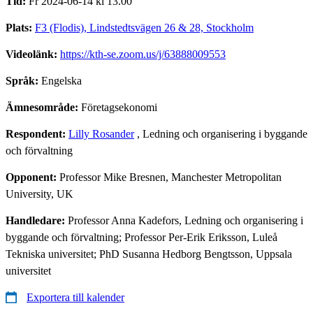
Tid:
Fr 2024-06-14 kl 13.00
Plats:
F3 (Flodis), Lindstedtsvägen 26 & 28, Stockholm
Videolänk:
https://kth-se.zoom.us/j/63888009553
Språk:
Engelska
Ämnesområde:
Företagsekonomi
Respondent:
Lilly Rosander
, Ledning och organisering i byggande
och förvaltning
Opponent:
Professor Mike Bresnen, Manchester Metropolitan
University, UK
Handledare:
Professor Anna Kadefors, Ledning och organisering i
byggande och förvaltning; Professor Per-Erik Eriksson, Luleå
Tekniska universitet; PhD Susanna Hedborg Bengtsson, Uppsala
universitet
Exportera till kalender