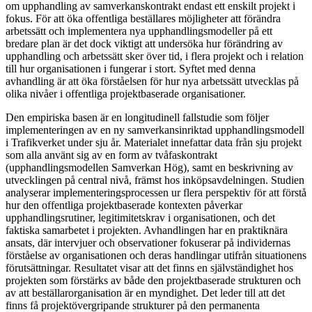
om upphandling av samverkanskontrakt endast ett enskilt projekt i
fokus. För att öka offentliga beställares möjligheter att förändra
arbetssätt och implementera nya upphandlingsmodeller på ett
bredare plan är det dock viktigt att undersöka hur förändring av
upphandling och arbetssätt sker över tid, i flera projekt och i relation
till hur organisationen i fungerar i stort. Syftet med denna
avhandling är att öka förståelsen för hur nya arbetssätt utvecklas på
olika nivåer i offentliga projektbaserade organisationer.
Den empiriska basen är en longitudinell fallstudie som följer
implementeringen av en ny samverkansinriktad upphandlingsmodell
i Trafikverket under sju år. Materialet innefattar data från sju projekt
som alla använt sig av en form av tvåfaskontrakt
(upphandlingsmodellen Samverkan Hög), samt en beskrivning av
utvecklingen på central nivå, främst hos inköpsavdelningen. Studien
analyserar implementeringsprocessen ur flera perspektiv för att förstå
hur den offentliga projektbaserade kontexten påverkar
upphandlingsrutiner, legitimitetskrav i organisationen, och det
faktiska samarbetet i projekten. Avhandlingen har en praktiknära
ansats, där intervjuer och observationer fokuserar på individernas
förståelse av organisationen och deras handlingar utifrån situationens
förutsättningar. Resultatet visar att det finns en självständighet hos
projekten som förstärks av både den projektbaserade strukturen och
av att beställarorganisation är en myndighet. Det leder till att det
finns få projektövergripande strukturer på den permanenta