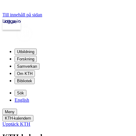
Till innehåll på sidan
Logga in
kth.se
Utbildning
Forskning
Samverkan
Om KTH
Bibliotek
Sök
English
Meny
KTH-kalendern
Upptäck KTH