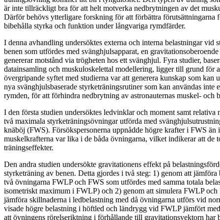
är inte tillräckligt bra för att helt motverka nedbrytningen av det musk
Därför behövs ytterligare forskning för att förbättra förutsättningarna f
bibehålla styrka och funktion under långvariga rymdfärder.
I denna avhandling undersöktes externa och interna belastningar vid s
benen som utfördes med svänghjulsapparat, en gravitationsoberoende 
genererar motstånd via trögheten hos ett svänghjul. Fyra studier, base
datainsamling och muskuloskelettal modellering, ligger till grund för
övergripande syftet med studierna var att generera kunskap som kan ut
nya svänghjulsbaserade styrketräningsrutiner som kan användas inte e
rymden, för att förhindra nedbrytning av astronauternas muskel- och
I den första studien undersöktes ledvinklar och moment samt relativa 
två maximala styrketräningsövningar utförda med svänghjulsutrustni
knäböj (FWS). Försökspersonerna uppnådde högre krafter i FWS än 
muskelkrafterna var lika i de båda övningarna, vilket indikerar att de 
träningseffekter.
Den andra studien undersökte gravitationens effekt på belastningsför
styrketräning av benen. Detta gjordes i två steg: 1) genom att jämföra 
två övningarna FWLP och FWS som utfördes med samma totala bela
isometriskt maximum i FWLP) och 2) genom att simulera FWLP och 
jämföra skillnaderna i ledbelastning med då övningarna utförs vid nor
visade högre belastning i höftled och ländrygg vid FWLP jämfört med
att övningens rörelseriktning i förhållande till gravitationsvektorn har 