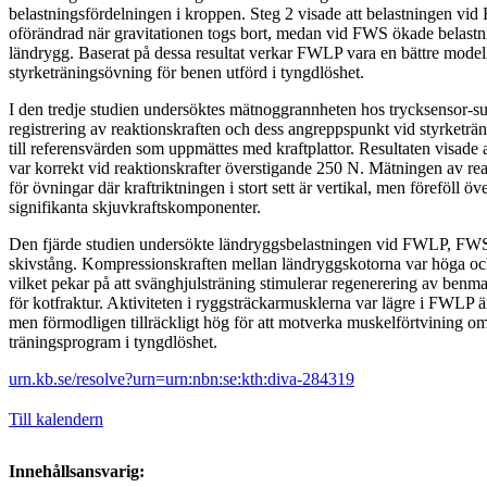
belastningsfördelningen i kroppen. Steg 2 visade att belastningen vid 
oförändrad när gravitationen togs bort, medan vid FWS ökade belastn
ländrygg. Baserat på dessa resultat verkar FWLP vara en bättre mode
styrketräningsövning för benen utförd i tyngdlöshet.
I den tredje studien undersöktes mätnoggrannheten hos trycksensor-s
registrering av reaktionskraften och dess angreppspunkt vid styrketrä
till referensvärden som uppmättes med kraftplattor. Resultaten visade
var korrekt vid reaktionskrafter överstigande 250 N. Mätningen av rea
för övningar där kraftriktningen i stort sett är vertikal, men föreföll öv
signifikanta skjuvkraftskomponenter.
Den fjärde studien undersökte ländryggsbelastningen vid FWLP, FWS
skivstång. Kompressionskraften mellan ländryggskotorna var höga och 
vilket pekar på att svänghjulsträning stimulerar regenerering av benma
för kotfraktur. Aktiviteten i ryggsträckarmusklerna var lägre i FWLP ä
men förmodligen tillräckligt hög för att motverka muskelförtvining o
träningsprogram i tyngdlöshet.
urn.kb.se/resolve?urn=urn:nbn:se:kth:diva-284319
Till kalendern
Innehållsansvarig: