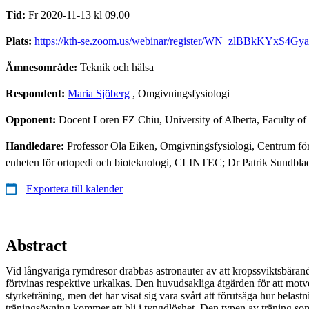
Tid:
Fr 2020-11-13 kl 09.00
Plats:
https://kth-se.zoom.us/webinar/register/WN_zlBBkKYxS4Gya
Ämnesområde:
Teknik och hälsa
Respondent:
Maria Sjöberg
, Omgivningsfysiologi
Opponent:
Docent Loren FZ Chiu, University of Alberta, Faculty of
Handledare:
Professor Ola Eiken, Omgivningsfysiologi, Centrum fö
enheten för ortopedi och bioteknologi, CLINTEC; Dr Patrik Sundblad, 
Exportera till kalender
Abstract
Vid långvariga rymdresor drabbas astronauter av att kropssviktsbäran
förtvinas respektive urkalkas. Den huvudsakliga åtgärden för att mot
styrketräning, men det har visat sig vara svårt att förutsäga hur belast
träningsövning kommer att bli i tyngdlöshet. Den typen av träning so