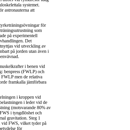
uloskelettala systemet.
ör astronauterna att
tyrketräningsövningar för
träningsutrustning som
rade på experimentell
 avhandlingen. Det
nyttjas vid utveckling av
nbart på jorden utan även i
 benvävnad.
muskelkrafter i benen vid
ng: benpress (FWLP) och
i FWLP men de relativa
torde framkalla jämförbara
delningen i kroppen vid
belastningen i leder vid de
stning (motsvarande 80% av
FWS i tyngdlöshet och
mal gravitation. Steg 1
 vid FWS, vilket tyder på
betydelse för