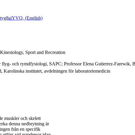
tyg8aiYVQ, (English)
 Kinesiology, Sport and Recreation
r flyg- och rymdfysiologi, SAPC; Professor Elena Gutierrez-Farewik, 
Karolinska institutet, avdelningen för laboratoriemedicin
de muskler och skelett
verka denna nedbrytning är
ningen från en specifik
m utförs vid rymdresor idag