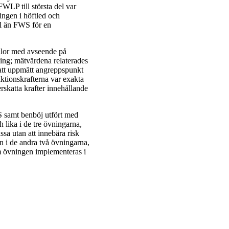
FWLP till största del var
ingen i höftled och
ll än FWS för en
ulor med avseende på
ning; mätvärdena relaterades
 att uppmätt angreppspunkt
ktionskrafterna var exakta
erskatta krafter innehållande
 samt benböj utfört med
lika i de tre övningarna,
ssa utan att innebära risk
n i de andra två övningarna,
m övningen implementeras i