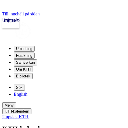
Till innehåll på sidan
Logga in
kth.se
Utbildning
Forskning
Samverkan
Om KTH
Bibliotek
Sök
English
Meny
KTH-kalendern
Upptäck KTH