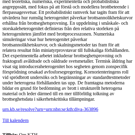
med teoretiska, numeriska, experimentella och probabilistiska
angreppssätt, med fokus på att förstå och modellera brottbeteende i
flerpassagesvetsar. Ett probabilistiskt ramverk har tagits fram för att
utvärdera hur rumslig heterogenitet påverkar brottsannolikhetskurvor
erhållna från brottseghetsprovning. En uppdelning i småskale- och
storskaleheterogenitet definieras från den relativa storleken på
heterogeniteten jämfört med brottprocesszonen. Numeriska
simuleringar visar hur heterogenitet påverkar
brottsannolikhetskurvor, och skalningsmetoder tas fram för att
relatera resultat från miniatyrprovstavar till fullskaliga förhållanden.
Det experimentella arbetet inkluderar brottseghetsprovning och
fraktografi avåldrade och oåldrade svetsmetaller. Termisk åldring har
visat sig introduceraheterogenitet hos segheten genom zonspecifik
försprödning orsakad avfosforsegregering. Kornorienteringens roll
vid sprödbrott undersöks och begränsningar av standardtestmetoder
under heterogena förhållanden tas upp. De framtagna metoderna
bildar en grund för bedömning av brott i strukturellt heterogena
material och leder därmed till en mer tillförlitlig tolkning av
brottseghetsdata i säkerhetskritiska tillämpningar.
urn.kb.se/resolve?urn=urn:nbn:se:kth:diva-363896
Till kalendern
Tillhör
: Om KTH