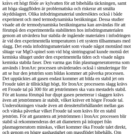
krävs ett högt flöde av kylvatten för att bibehålla täckningen, samt
att höga slaggflöden är problematiska och riskerar att smälta
skyddslagret. Olika infodringsmaterial undersöktes också i både
experiment och med termodynamiska beräkningar. Dessa studier
visade att de termodynamiska beräkningarna kan användas för att
förutspå den experimentella stabiliteten hos infodringsmaterialen
genom att utvärdera hur stabila de ingående materialen i infodringen
är vid den experimentella temperaturen i ett system tillsammans med
slagg. Det enda infodringsmaterialet som visade något motstånd mot
slitage var MgO-spinel som vid hög sintringsgrad kunde motstå det
kemiska slitaget under den experimentella tiden och visade några
kemiska stabila faser. Den varma gas från plasmageneratorerna som
används i IronArc processen utvärderades också i simuleringar för
att se hur den jetström som bildas kommer att påverka processen.
Det upptäcktes att gasen endast kommer att bilda en stabil jet om
Froude talet är tillräckligt högt, för IronArc processens slagg krävs
ett Froude tal på 300 för att jetströmmen ska vara mestadels stabil.
För att kunna förutspå hur djupt gasen penetrerar i slaggen krävs
även att jetströmmen är stabilt, vilket kräver ett högre Froude tal.
Undersökningen visade även att densitetsförhållandet mellan gas
och vätska påverkar vilket Froude tal som krävs för en stabil
jetström. För att garantera att jetströmmen i IronArc processen blir
stabil så rekommenderas det att diametern på inloppet från
plasmageneratorn minskas, vilket kommer öka Froude talet direkt,
och genom en högre gashastighet om massflödet bibehålls. Om