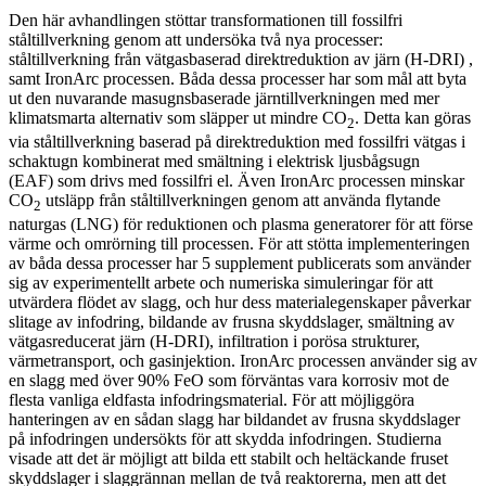
Den här avhandlingen stöttar transformationen till fossilfri
ståltillverkning genom att undersöka två nya processer:
ståltillverkning från vätgasbaserad direktreduktion av järn (H-DRI) ,
samt IronArc processen. Båda dessa processer har som mål att byta
ut den nuvarande masugnsbaserade järntillverkningen med mer
klimatsmarta alternativ som släpper ut mindre CO
. Detta kan göras
2
via ståltillverkning baserad på direktreduktion med fossilfri vätgas i
schaktugn kombinerat med smältning i elektrisk ljusbågsugn
(EAF) som drivs med fossilfri el. Även IronArc processen minskar
CO
utsläpp från ståltillverkningen genom att använda flytande
2
naturgas (LNG) för reduktionen och plasma generatorer för att förse
värme och omrörning till processen. För att stötta implementeringen
av båda dessa processer har 5 supplement publicerats som använder
sig av experimentellt arbete och numeriska simuleringar för att
utvärdera flödet av slagg, och hur dess materialegenskaper påverkar
slitage av infodring, bildande av frusna skyddslager, smältning av
vätgasreducerat järn (H-DRI), infiltration i porösa strukturer,
värmetransport, och gasinjektion. IronArc processen använder sig av
en slagg med över 90% FeO som förväntas vara korrosiv mot de
flesta vanliga eldfasta infodringsmaterial. För att möjliggöra
hanteringen av en sådan slagg har bildandet av frusna skyddslager
på infodringen undersökts för att skydda infodringen. Studierna
visade att det är möjligt att bilda ett stabilt och heltäckande fruset
skyddslager i slaggrännan mellan de två reaktorerna, men att det