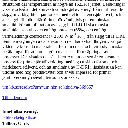
strukturen där temperaturen är högre än 1523K i järnet. Beräkningar
visade också att det konvektiva bidraget av energi från infiltrerande
slagg är väldigt litet i jämförelse med det totala energibehovet, och
att slagginfiltration därför inte nödvändigtvis ger en minskad
smälttid. För att infiltration av slagg in i H-DRI ska minska
smälttiden så krävs det en hög porositet (65%) och en hög
-2
-1
värmeledningskoefficient (> 2500 W m
K
) från slagg till H-DRI.
Sammanvägningen av alla resultat i den här avhandlingen visar på
vikten av korrekta materialdata för numeriska och termodynamiska
beräkningar för att kunna göra realistiska förutsägningar av
processer. Det visades också att IronArc processen är en lovande
process för primär järntillverkning med låga utsläpp för små och
medelstora stålverk, och att smältning av H-DRI i ljusbågsugn kan
utföras med hög produktivitet och är väl anpassad för primär
järntillverkning i såväl liten som stor skala.
urn.kb.se/resolve?urn=urn:nbn:se:kth:diva-369667
Till kalendern
Innehållsansvarig:
biblioteket@kth.se
Tillhör
: Om KTH