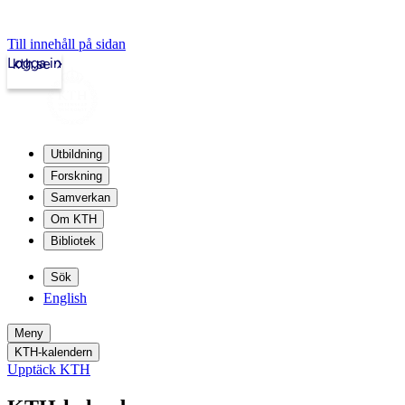
Till innehåll på sidan
Logga in
kth.se
Utbildning
Forskning
Samverkan
Om KTH
Bibliotek
Sök
English
Meny
KTH-kalendern
Upptäck KTH