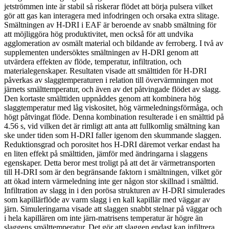
jetströmmen inte är stabil så riskerar flödet att börja pulsera vilket
gör att gas kan interagera med infodringen och orsaka extra slitage.
Smältningen av H-DRI i EAF är beroende av snabb smältning för
att möjliggöra hög produktivitet, men också för att undvika
agglomeration av osmält material och bildande av ferroberg. I två av
supplementen undersöktes smältningen av H-DRI genom att
utvärdera effekten av flöde, temperatur, infiltration, och
materialegenskaper. Resultaten visade att smälttiden för H-DRI
påverkas av slaggtemperaturen i relation till övervärmningen mot
järnets smälttemperatur, och även av det påtvingade flödet av slagg.
Den kortaste smälttiden uppnåddes genom att kombinera hög
slaggtemperatur med låg viskositet, hög värmeledningsförmåga, och
högt påtvingat flöde. Denna kombination resulterade i en smälttid på
4.56 s, vid vilken det är rimligt att anta att fullkomlig smältning kan
ske under tiden som H-DRI faller igenom den skummande slaggen.
Reduktionsgrad och porositet hos H-DRI däremot verkar endast ha
en liten effekt på smälttiden, jämför med ändringarna i slaggens
egenskaper. Detta beror mest troligt på att det är värmetransporten
till H-DRI som är den begränsande faktorn i smältningen, vilket gör
att ökad intern värmeledning inte ger någon stor skillnad i smälttid.
Infiltration av slagg in i den porösa strukturen av H-DRI simulerades
som kapillärflöde av varm slagg i en kall kapillär med väggar av
järn. Simuleringarna visade att slaggen snabbt stelnar på väggar och
i hela kapillären om inte järn-matrisens temperatur är högre än
slaggens smälttemperatur. Det gör att slaggen endast kan infiltrera