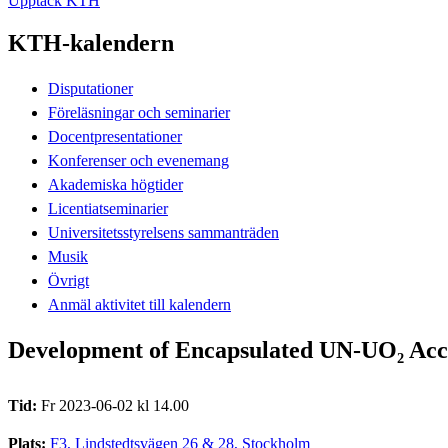
Upptäck KTH
KTH-kalendern
Disputationer
Föreläsningar och seminarier
Docentpresentationer
Konferenser och evenemang
Akademiska högtider
Licentiatseminarier
Universitetsstyrelsens sammanträden
Musik
Övrigt
Anmäl aktivitet till kalendern
Development of Encapsulated UN-UO₂ Acci
Tid:
Fr 2023-06-02 kl 14.00
Plats:
F3, Lindstedtsvägen 26 & 28, Stockholm