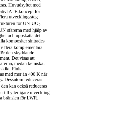
ttras. Huvudsyftet med
vativt ATF-koncept för
Flera utvecklingssteg
ostrukturen för UN-UO
2
n UN sfärerna med hjälp av
het och uppskatta det
lla kompositer sintrades
av flera komplementära
 för den skyddande
ent. Det visas att
 sfärerna, medan kemiska-
skikt. Finita
skas med mer än 400 K när
. Dessutom reduceras
2
h den kan också reduceras
till ytterligare utveckling
nta bränslen för LWR.