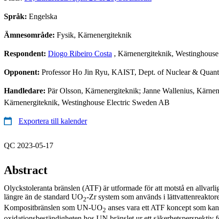
Språk:
Engelska
Ämnesområde:
Fysik, Kärnenergiteknik
Respondent:
Diogo Ribeiro Costa
, Kärnenergiteknik, Westinghous
Opponent:
Professor Ho Jin Ryu, KAIST, Dept. of Nuclear & Quan
Handledare:
Pär Olsson, Kärnenergiteknik; Janne Wallenius, Kärn
Kärnenergiteknik, Westinghouse Electric Sweden AB
Exportera till kalender
QC 2023-05-17
Abstract
Olyckstoleranta bränslen (ATF) är utformade för att motstå en allvarli
längre än de standard UO
-Zr system som används i lättvattenreakto
2
Kompositbränslen som UN-UO
anses vara ett ATF koncept som kan 
2
oxidationsbeständigheten hos UN bränslet ur ett säkerhetsperspektiv