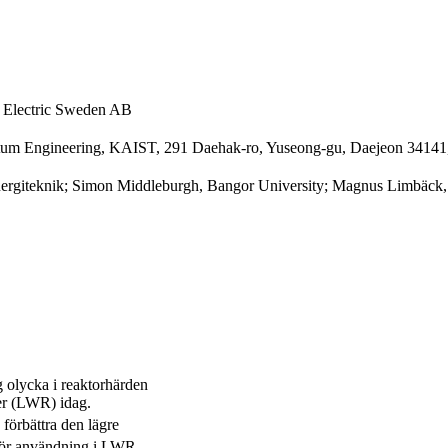
e Electric Sweden AB
tum Engineering, KAIST, 291 Daehak-ro, Yuseong-gu, Daejeon 34141,
energiteknik; Simon Middleburgh, Bangor University; Magnus Limbäck
g olycka i reaktorhärden
rer (LWR) idag.
förbättra den lägre
 för användning i LWR,