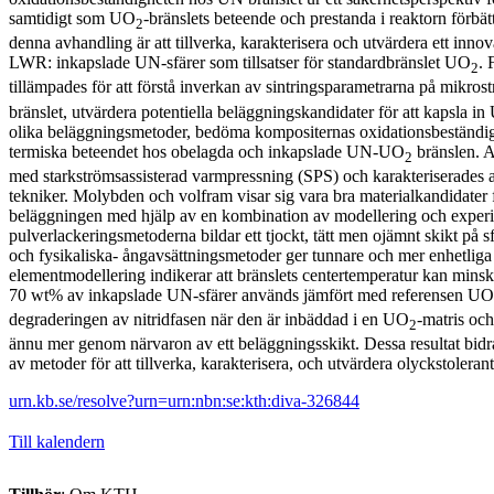
samtidigt som UO
-bränslets beteende och prestanda i reaktorn förbä
2
denna avhandling är att tillverka, karakterisera och utvärdera ett inno
LWR: inkapslade UN-sfärer som tillsatser för standardbränslet UO
. 
2
tillämpades för att förstå inverkan av sintringsparametrarna på mikr
bränslet, utvärdera potentiella beläggningskandidater för att kapsla i
olika beläggningsmetoder, bedöma kompositernas oxidationsbeständig
termiska beteendet hos obelagda och inkapslade UN-UO
bränslen. A
2
med starkströmsassisterad varmpressning (SPS) och karakteriserades 
tekniker. Molybden och volfram visar sig vara bra materialkandidater
beläggningen med hjälp av en kombination av modellering och experim
pulverlackeringsmetoderna bildar ett tjockt, tätt men ojämnt skikt på
och fysikaliska- ångavsättningsmetoder ger tunnare och mer enhetliga 
elementmodellering indikerar att bränslets centertemperatur kan min
70 wt% av inkapslade UN-sfärer används jämfört med referensen UO
degraderingen av nitridfasen när den är inbäddad i en UO
-matris oc
2
ännu mer genom närvaron av ett beläggningsskikt. Dessa resultat bidrar 
av metoder för att tillverka, karakterisera, och utvärdera olyckstolera
urn.kb.se/resolve?urn=urn:nbn:se:kth:diva-326844
Till kalendern