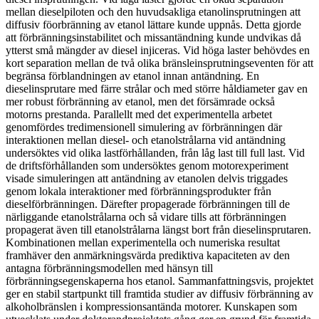
mellan dieselpiloten och den huvudsakliga etanolinsprutningen att
diffusiv föorbränning av etanol lättare kunde uppnås. Detta gjorde
att förbränningsinstabilitet och missantändning kunde undvikas då
ytterst små mängder av diesel injiceras. Vid höga laster behövdes en
kort separation mellan de två olika bränsleinsprutningseventen för att
begränsa förblandningen av etanol innan antändning. En
dieselinsprutare med färre strålar och med större håldiameter gav en
mer robust förbränning av etanol, men det försämrade också
motorns prestanda. Parallellt med det experimentella arbetet
genomfördes tredimensionell simulering av förbränningen där
interaktionen mellan diesel- och etanolstrålarna vid antändning
undersöktes vid olika lastförhållanden, från låg last till full last. Vid
de driftsförhållanden som undersöktes genom motorexperiment
visade simuleringen att antändning av etanolen delvis triggades
genom lokala interaktioner med förbränningsprodukter från
dieselförbränningen. Därefter propagerade förbränningen till de
närliggande etanolstrålarna och så vidare tills att förbränningen
propagerat även till etanolstrålarna längst bort från dieselinsprutaren.
Kombinationen mellan experimentella och numeriska resultat
framhäver den anmärkningsvärda prediktiva kapaciteten av den
antagna förbränningsmodellen med hänsyn till
förbränningsegenskaperna hos etanol. Sammanfattningsvis, projektet
ger en stabil startpunkt till framtida studier av diffusiv förbränning av
alkoholbränslen i kompressionsantända motorer. Kunskapen som