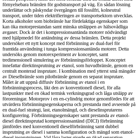
förnyelsebara bränslen för godstransport på väg. En sådan lösning
underlättar och påskyndar övergången till fossilfri, kolneutral
transport, under tiden elektrifieringen av transportsektorn utvecklas.
Korta alkoholer som biobränsle har fördelaktiga egenskaper som
kan öka motorprestandan samt minska utsläppen av hälsovådliga
avgaser. Dock är det i kompressionsantända motorer nödvändigt
med hjälpmedel för antändning av dessa bränslen. Detta projekt
undersöker ett nytt koncept med förbränning av dual-fuel för
framtida användning i tunga kompressionsantända motorer. Detta
undersöks genom motorexperiment av konceptet, samt
tredimensionell simulering av förbränningsförloppet. Konceptet
innefattar direktinsprutning av etanol, som huvudbränsle, genom en
centralt monterad insprutare. I kombination med ytterst små mängder
av Dieselbränsle som pilotbränsle genom en separat insprutare.
Målet är att uppnå diffusiv förbränning av etanol i en
förbränningsprocess, likt den av konventionell diesel, för alla
lastpunkter med en ökad termisk verkningsgrad och låga utsläpp av
föroreningar. Motorprov i en en-cylindrig motor genomfördes för att
utvärdera förbränningsegenskaperna och prestanda med avseende på
en dual-fuel strategi, last, etanolmängd, och dieselinsprutarens
konfigurering. Förbränningsegenskaper samt prestanda av etanol-
diesel direktinsprutad kompressionsantänd (DICI) förbränning
jämfördes med konventionell dieselförbränning samt dubbel
insprutning av diesel i samma konfiguration och mängd som etanol-
diesel insprutningen. Vid låga laster gjorde en ökad separation