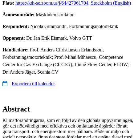
Plats:
https://kth-se.zoom.us/j/64427961704, Stockholm (English)
Ämnesområde:
Maskinkonstruktion
Respondent:
Nicola Giramondi
, Förbränningsmotorteknik
Opponent:
Dr. Jan Erik Eismark, Volvo GTT
Handledare:
Prof. Anders Christiansen Erlandsson,
Förbränningsmotorteknik; Prof. Mihai Mihaescu, Competence
Center for Gas Exchange (CCGEx), Linné Flow Center, FLOW;
Dr. Anders Jäger, Scania CV
Exportera till kalender
Abstract
Klimatförändringarna, som en följd av den globala uppvärmningen,
gör det nödvändigt med effektiva och omfattande åtgärder för att
göra transport- och energisektorn mer hållbara. Både ur miljö och
socialt perspektiv, finns det stora fördelar med att ersätta diesel med