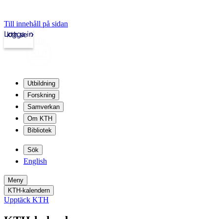
Till innehåll på sidan
Logga in
kth.se
Utbildning
Forskning
Samverkan
Om KTH
Bibliotek
Sök
English
Meny
KTH-kalendern
Upptäck KTH