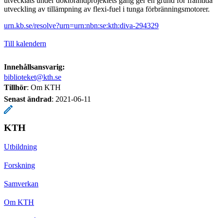
utvecklats under doktorandprojektets gång ger en grund för framtida
utveckling av tillämpning av flexi-fuel i tunga förbränningsmotorer.
urn.kb.se/resolve?urn=urn:nbn:se:kth:diva-294329
Till kalendern
Innehållsansvarig:
biblioteket@kth.se
Tillhör
: Om KTH
Senast ändrad
:
2021-06-11
KTH
Utbildning
Forskning
Samverkan
Om KTH