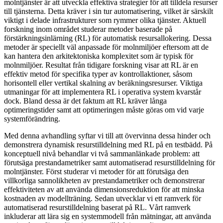
molntjänster är att utveckla effektiva strategier för att tilldela resurser
till tjänsterna. Detta kräver i sin tur automatisering, vilket är särskilt
viktigt i delade infrastrukturer som rymmer olika tjänster. Aktuell
forskning inom området studerar metoder baserade på
förstärkningsinlärning (RL) för automatisk resursallokering. Dessa
metoder är speciellt väl anpassade för molnmiljöer eftersom att de
kan hantera den arkitektoniska komplexitet som är typisk för
molnmiljöer. Resultat från tidigare forskning visar att RL är en
effektiv metod för specifika typer av kontrollaktioner, såsom
horisontell eller vertikal skalning av beräkningsresurser. Viktiga
utmaningar för att implementera RL i operativa system kvarstår
dock. Bland dessa är det faktum att RL kräver långa
optimeringstider samt att optimeringen måste göras om vid varje
systemförändring.
Med denna avhandling syftar vi till att övervinna dessa hinder och
demonstrera dynamisk resurstilldelning med RL på en testbädd. På
konceptuell nivå behandlar vi två sammanlänkade problem: att
förutsäga prestandametriker samt automatiserad resurstilldelning för
molntjänster. Först studerar vi metoder för att förutsäga den
villkorliga sannolikheten av prestandametriker och demonstrerar
effektiviteten av att använda dimensionsreduktion för att minska
kostnaden av modellträning. Sedan utvecklar vi ett ramverk för
automatiserad resurstilldelning baserat på RL. Vårt ramverk
inkluderar att lära sig en systemmodell från mätningar, att använda