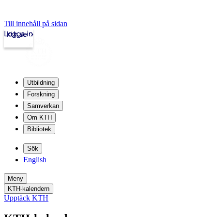
Till innehåll på sidan
Logga in
kth.se
Utbildning
Forskning
Samverkan
Om KTH
Bibliotek
Sök
English
Meny
KTH-kalendern
Upptäck KTH