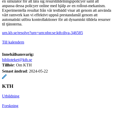
en simulator för att lära sig resurstilldelningspolicyer samt att
anpassa dessa policyer online med hjälp av en rollout-mekanism.
Experimentella resultat från vår testbädd visar att genom att använda
vårt ramverk kan vi effektivt uppnå prestandamål genom att
automatiskt utföra kontrollaktioner för att dynamiskt tilldela resurser
til tjänsterna.
urn.kb.se/resolve?urn=urn:nbn:se:kth:diva-346585
Till kalendern
Innehållsansvarig:
biblioteket@kth.se
Tillhör
: Om KTH
Senast ändrad
:
2024-05-22
KTH
Utbildning
Forskning