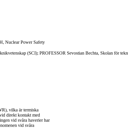
TH, Nuclear Power Safety
kvetenskap (SCI); PROFESSOR Sevostian Bechta, Skolan för tekn
WR), vilka är termiska
vid direkt kontakt med
lingen vid svåra haverier har
fenomenen vid svåra