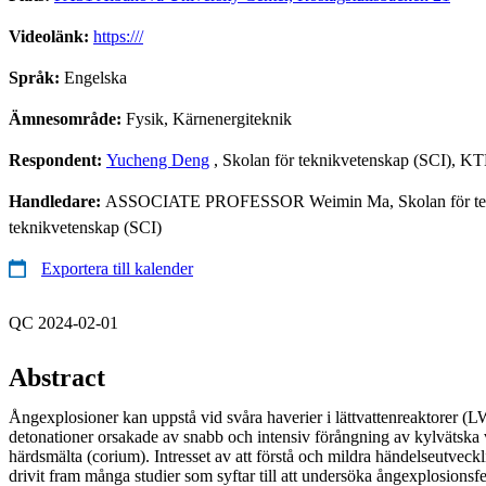
Videolänk:
https:///
Språk:
Engelska
Ämnesområde:
Fysik, Kärnenergiteknik
Respondent:
Yucheng Deng
, Skolan för teknikvetenskap (SCI), K
Handledare:
ASSOCIATE PROFESSOR Weimin Ma, Skolan för tekni
teknikvetenskap (SCI)
Exportera till kalender
QC 2024-02-01
Abstract
Ångexplosioner kan uppstå vid svåra haverier i lättvattenreaktorer (L
detonationer orsakade av snabb och intensiv förångning av kylvätska 
härdsmälta (corium). Intresset av att förstå och mildra händelseutveck
drivit fram många studier som syftar till att undersöka ångexplosions