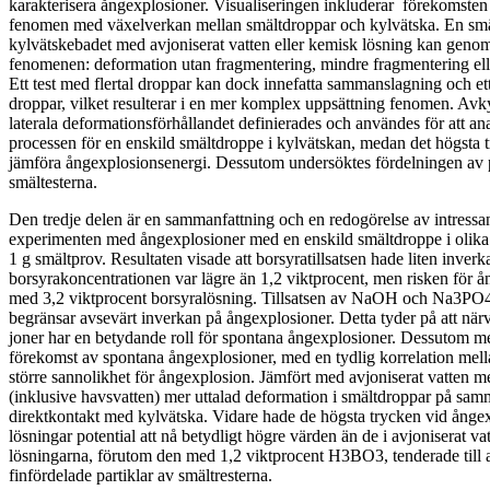
karakterisera ångexplosioner. Visualiseringen inkluderar förekomste
fenomen med växelverkan mellan smältdroppar och kylvätska. En smäl
kylvätskebadet med avjoniserat vatten eller kemisk lösning kan genomg
fenomenen: deformation utan fragmentering, mindre fragmentering ell
Ett test med flertal droppar kan dock innefatta sammanslagning och ett
droppar, vilket resulterar i en mer komplex uppsättning fenomen. Avk
laterala deformationsförhållandet definierades och användes för att a
processen för en enskild smältdroppe i kylvätskan, medan det högsta t
jämföra ångexplosionsenergi. Dessutom undersöktes fördelningen av pa
smältesterna.
Den tredje delen är en sammanfattning och en redogörelse av intressa
experimenten med ångexplosioner med en enskild smältdroppe i olik
1 g smältprov. Resultaten visade att borsyratillsatsen hade liten inver
borsyrakoncentrationen var lägre än 1,2 viktprocent, men risken för 
med 3,2 viktprocent borsyralösning. Tillsatsen av NaOH och Na3PO4 
begränsar avsevärt inverkan på ångexplosioner. Detta tyder på att n
joner har en betydande roll för spontana ångexplosioner. Dessutom m
förekomst av spontana ångexplosioner, med en tydlig korrelation mell
större sannolikhet för ångexplosion. Jämfört med avjoniserat vatten 
(inklusive havsvatten) mer uttalad deformation i smältdroppar på sam
direktkontakt med kylvätska. Vidare hade de högsta trycken vid ånge
lösningar potential att nå betydligt högre värden än de i avjoniserat v
lösningarna, förutom den med 1,2 viktprocent H3BO3, tenderade till at
finfördelade partiklar av smältresterna.