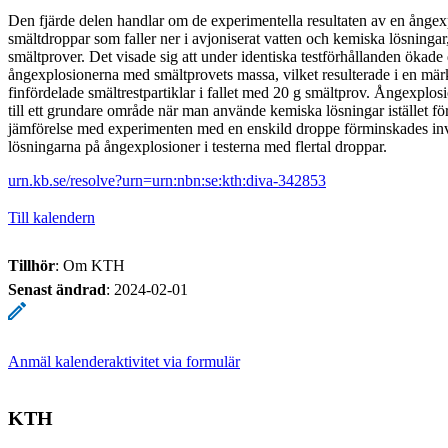
Den fjärde delen handlar om de experimentella resultaten av en ångexp
smältdroppar som faller ner i avjoniserat vatten och kemiska lösningar
smältprover. Det visade sig att under identiska testförhållanden ökade 
ångexplosionerna med smältprovets massa, vilket resulterade i en märk
finfördelade smältrestpartiklar i fallet med 20 g smältprov. Ångexplo
till ett grundare område när man använde kemiska lösningar istället för
jämförelse med experimenten med en enskild droppe förminskades in
lösningarna på ångexplosioner i testerna med flertal droppar.
urn.kb.se/resolve?urn=urn:nbn:se:kth:diva-342853
Till kalendern
Tillhör
: Om KTH
Senast ändrad
:
2024-02-01
Anmäl kalenderaktivitet via formulär
KTH