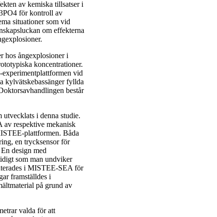
ekten av kemiska tillsatser i
3PO4 för kontroll av
rema situationer som vid
unskapsluckan om effekterna
gexplosioner.
er hos ångexplosioner i
otypiska koncentrationer.
E-experimentplattformen vid
ka kylvätskebassänger fyllda
oktorsavhandlingen består
 utvecklats i denna studie.
av respektive mekanisk
å MISTEE-plattformen. Båda
ing, en trycksensor för
. En design med
tidigt som man undviker
enterades i MISTEE-SEA för
ar framställdes i
mältmaterial på grund av
etrar valda för att