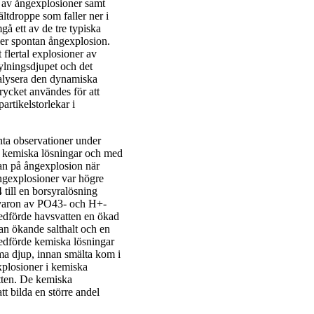
n av ångexplosioner samt
tdroppe som faller ner i
å ett av de tre typiska
er spontan ångexplosion.
 flertal explosioner av
ylningsdjupet och det
nalysera den dynamiska
rycket användes för att
rtikelstorlekar i
nta observationer under
a kemiska lösningar och med
kan på ångexplosion när
ångexplosioner var högre
till en borsyralösning
ärvaron av PO43- och H+-
edförde havsvatten en ökad
an ökande salthalt och en
medförde kemiska lösningar
ma djup, innan smälta kom i
xplosioner i kemiska
atten. De kemiska
t bilda en större andel