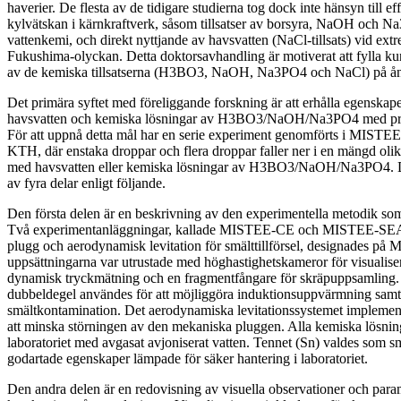
haverier. De flesta av de tidigare studierna tog dock inte hänsyn till eff
kylvätskan i kärnkraftverk, såsom tillsatser av borsyra, NaOH och Na
vattenkemi, och direkt nyttjande av havsvatten (NaCl-tillsats) vid ext
Fukushima-olyckan. Detta doktorsavhandling är motiverat att fylla k
av de kemiska tillsatserna (H3BO3, NaOH, Na3PO4 och NaCl) på ån
Det primära syftet med föreliggande forskning är att erhålla egenskap
havsvatten och kemiska lösningar av H3BO3/NaOH/Na3PO4 med prot
För att uppnå detta mål har en serie experiment genomförts i MISTE
KTH, där enstaka droppar och flera droppar faller ner i en mängd oli
med havsvatten eller kemiska lösningar av H3BO3/NaOH/Na3PO4. D
av fyra delar enligt följande.
Den första delen är en beskrivning av den experimentella metodik som
Två experimentanläggningar, kallade MISTEE-CE och MISTEE-SEA 
plugg och aerodynamisk levitation för smälttillförsel, designades p
uppsättningarna var utrustade med höghastighetskameror för visualiser
dynamisk tryckmätning och en fragmentfångare för skräpuppsamling
dubbeldegel användes för att möjliggöra induktionsuppvärmning sam
smältkontamination. Det aerodynamiska levitationssystemet implem
att minska störningen av den mekaniska pluggen. Alla kemiska lösning
laboratoriet med avgasat avjoniserat vatten. Tennet (Sn) valdes som s
godartade egenskaper lämpade för säker hantering i laboratoriet.
Den andra delen är en redovisning av visuella observationer och param