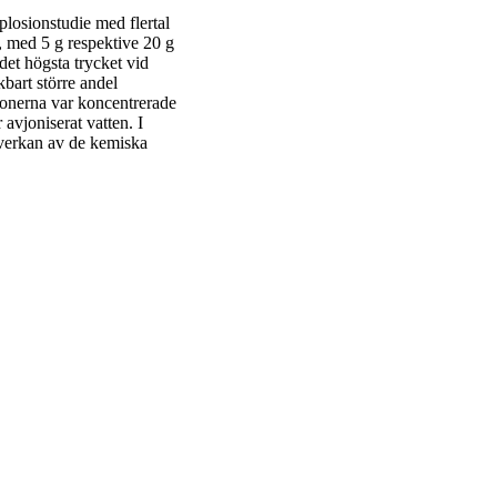
losionstudie med flertal
, med 5 g respektive 20 g
det högsta trycket vid
bart större andel
sionerna var koncentrerade
 avjoniserat vatten. I
verkan av de kemiska