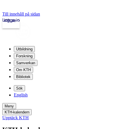
Till innehåll på sidan
Logga in
kth.se
Utbildning
Forskning
Samverkan
Om KTH
Bibliotek
Sök
English
Meny
KTH-kalendern
Upptäck KTH