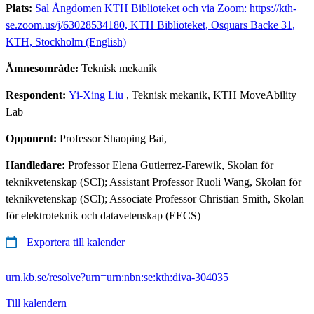
Plats:
Sal Ångdomen KTH Biblioteket och via Zoom: https://kth-
se.zoom.us/j/63028534180, KTH Biblioteket, Osquars Backe 31,
KTH, Stockholm (English)
Ämnesområde:
Teknisk mekanik
Respondent:
Yi-Xing Liu
, Teknisk mekanik, KTH MoveAbility
Lab
Opponent:
Professor Shaoping Bai,
Handledare:
Professor Elena Gutierrez-Farewik, Skolan för
teknikvetenskap (SCI); Assistant Professor Ruoli Wang, Skolan för
teknikvetenskap (SCI); Associate Professor Christian Smith, Skolan
för elektroteknik och datavetenskap (EECS)
Exportera till kalender
urn.kb.se/resolve?urn=urn:nbn:se:kth:diva-304035
Till kalendern