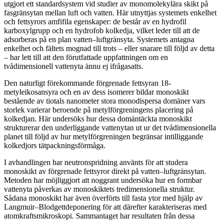
utgjort ett standardsystem vid studier av monomolekylära skikt på
fasgränsytan mellan luft och vatten. Här utnyttjas systemets enkelhet
och fettsyrors amfifila egenskaper: de består av en hydrofil
karboxylgrupp och en hydrofob kolkedja, vilket leder till att de
adsorberas på en plan vatten–luftgränsyta. Systemets antagna
enkelhet och fältets mognad till trots – eller snarare till följd av detta
– har lett till att den förutfattade uppfattningen om en
tvådimensionell vattenyta ännu ej ifrågasatts.
Den naturligt förekommande förgrenade fettsyran 18-
metyleikosansyra och en av dess isomerer bildar monoskikt
bestående av tiotals nanometer stora monodispersa domäner vars
storlek varierar beroende på metylförgreningens placering på
kolkedjan. Här undersöks hur dessa domäntäckta monoskikt
strukturerar den underliggande vattenytan ut ur det tvådimensionella
planet till följd av hur metylförgreningen begränsar intilliggande
kolkedjors tätpackningsförmåga.
I avhandlingen har neutronspridning använts för att studera
monoskikt av förgrenade fettsyror direkt på vatten–luftgränsytan.
Metoden har möjliggjort att noggrant undersöka hur en formbar
vattenyta påverkas av monoskiktets tredimensionella struktur.
Sådana monoskikt har även överförts till fasta ytor med hjälp av
Langmuir–Blodgettdeponering för att därefter karakteriseras med
atomkraftsmikroskopi. Sammantaget har resultaten från dessa