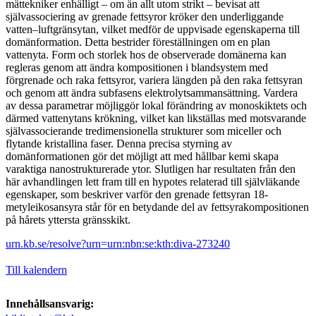
mättekniker enhälligt – om än allt utom strikt – bevisat att
självassociering av grenade fettsyror kröker den underliggande
vatten–luftgränsytan, vilket medför de uppvisade egenskaperna till
domänformation. Detta bestrider föreställningen om en plan
vattenyta. Form och storlek hos de observerade domänerna kan
regleras genom att ändra kompositionen i blandsystem med
förgrenade och raka fettsyror, variera längden på den raka fettsyran
och genom att ändra subfasens elektrolytsammansättning. Vardera
av dessa parametrar möjliggör lokal förändring av monoskiktets och
därmed vattenytans krökning, vilket kan likställas med motsvarande
självassocierande tredimensionella strukturer som miceller och
flytande kristallina faser. Denna precisa styrning av
domänformationen gör det möjligt att med hållbar kemi skapa
varaktiga nanostrukturerade ytor. Slutligen har resultaten från den
här avhandlingen lett fram till en hypotes relaterad till självläkande
egenskaper, som beskriver varför den grenade fettsyran 18-
metyleikosansyra står för en betydande del av fettsyrakompositionen
på hårets yttersta gränsskikt.
urn.kb.se/resolve?urn=urn:nbn:se:kth:diva-273240
Till kalendern
Innehållsansvarig: