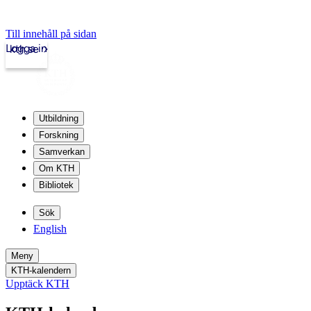
Till innehåll på sidan
Logga in
kth.se
Utbildning
Forskning
Samverkan
Om KTH
Bibliotek
Sök
English
Meny
KTH-kalendern
Upptäck KTH