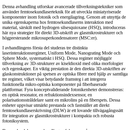
Denna avhandling utforskar avancerade tillverkningstekniker som
använder femtosekundlaserteknik för att utveckla miniatyriserade
komponenter inom fotonik och energilagring. Genom att utnyttja de
unika egenskaperna hos femtosekundlaserns interaktion med
material, särskilt med hydrogen silsesquioxane (HSQ), introduceras
här nya strategier för direkt 3D-utskrift av glasmikrostrukturer och
högpresterande mikrosuperkondensatorer (MSC:er).
I avhandlingens första del studeras tre distinkta
laserinteraktionsregimer, Uniform Mode, Nanograting Mode och
Sphere Mode, systematiskt i HSQ. Dessa regimer möjliggör
tillverkning av 3D-strukturer av kiseldioxid med olika morfologier
och egenskaper. En viktig prestation är den direkta 3D-utskriften av
glaskonstruktioner på spetsen av optiska fibrer med hjälp av samtliga
tre regimer, vilket visar betydande framsteg i att integrera
funktionella mikro-optiska komponenter på fiberbaserade
plattformar. Fyra konceptvaliderande fotonikenheter demonstreras:
en optisk resonator, en refraktionsindexsensor, en
polarisationsstråldelare samt en mikrolins på en fiberspets. Dessa
enheter uppvisar utmärkt prestanda och fastställer att direkt
femtosekundlaserskrivning (DLW) är ett lovande tillvägagångssätt
för integration av glasmikrostrukturer i kompakta och robusta
fotoniksystem.