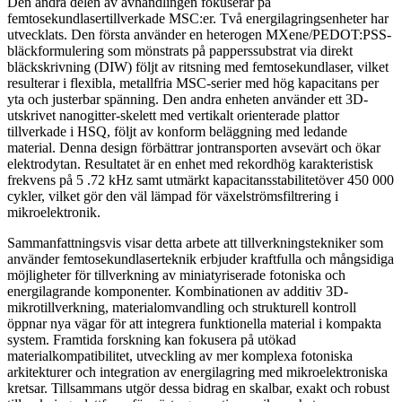
Den andra delen av avhandlingen fokuserar på
femtosekundlasertillverkade MSC:er. Två energilagringsenheter har
utvecklats. Den första använder en heterogen MXene/PEDOT:PSS-
bläckformulering som mönstrats på papperssubstrat via direkt
bläckskrivning (DIW) följt av ritsning med femtosekundlaser, vilket
resulterar i flexibla, metallfria MSC-serier med hög kapacitans per
yta och justerbar spänning. Den andra enheten använder ett 3D-
utskrivet nanogitter-skelett med vertikalt orienterade plattor
tillverkade i HSQ, följt av konform beläggning med ledande
material. Denna design förbättrar jontransporten avsevärt och ökar
elektrodytan. Resultatet är en enhet med rekordhög karakteristisk
frekvens på 5 .72 kHz samt utmärkt kapacitansstabilitetöver 450 000
cykler, vilket gör den väl lämpad för växelströmsfiltrering i
mikroelektronik.
Sammanfattningsvis visar detta arbete att tillverkningstekniker som
använder femtosekundlaserteknik erbjuder kraftfulla och mångsidiga
möjligheter för tillverkning av miniatyriserade fotoniska och
energilagrande komponenter. Kombinationen av additiv 3D-
mikrotillverkning, materialomvandling och strukturell kontroll
öppnar nya vägar för att integrera funktionella material i kompakta
system. Framtida forskning kan fokusera på utökad
materialkompatibilitet, utveckling av mer komplexa fotoniska
arkitekturer och integration av energilagring med mikroelektroniska
kretsar. Tillsammans utgör dessa bidrag en skalbar, exakt och robust