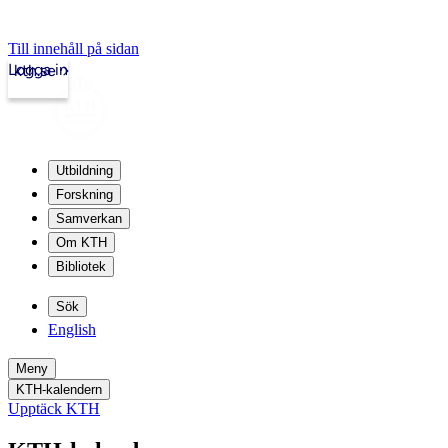
Till innehåll på sidan
Logga in
kth.se
Utbildning
Forskning
Samverkan
Om KTH
Bibliotek
Sök
English
Meny
KTH-kalendern
Upptäck KTH