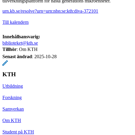
tillverkningsplattform för nästa generations mikroenheter.
urn.kb.se/resolve?urn=urn:nbn:se:kth:diva-372101
Till kalendern
Innehållsansvarig:
biblioteket@kth.se
Tillhör
: Om KTH
Senast ändrad
:
2025-10-28
KTH
Utbildning
Forskning
Samverkan
Om KTH
Student på KTH