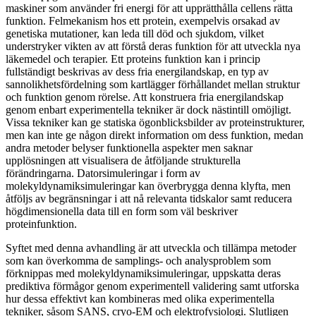
maskiner som använder fri energi för att upprätthålla cellens rätta
funktion. Felmekanism hos ett protein, exempelvis orsakad av
genetiska mutationer, kan leda till död och sjukdom, vilket
understryker vikten av att förstå deras funktion för att utveckla nya
läkemedel och terapier. Ett proteins funktion kan i princip
fullständigt beskrivas av dess fria energilandskap, en typ av
sannolikhetsfördelning som kartlägger förhållandet mellan struktur
och funktion genom rörelse. Att konstruera fria energilandskap
genom enbart experimentella tekniker är dock nästintill omöjligt.
Vissa tekniker kan ge statiska ögonblicksbilder av proteinstrukturer,
men kan inte ge någon direkt information om dess funktion, medan
andra metoder belyser funktionella aspekter men saknar
upplösningen att visualisera de åtföljande strukturella
förändringarna. Datorsimuleringar i form av
molekyldynamiksimuleringar kan överbrygga denna klyfta, men
åtföljs av begränsningar i att nå relevanta tidskalor samt reducera
högdimensionella data till en form som väl beskriver
proteinfunktion.
Syftet med denna avhandling är att utveckla och tillämpa metoder
som kan överkomma de samplings- och analysproblem som
förknippas med molekyldynamiksimuleringar, uppskatta deras
prediktiva förmågor genom experimentell validering samt utforska
hur dessa effektivt kan kombineras med olika experimentella
tekniker, såsom SANS, cryo-EM och elektrofysiologi. Slutligen