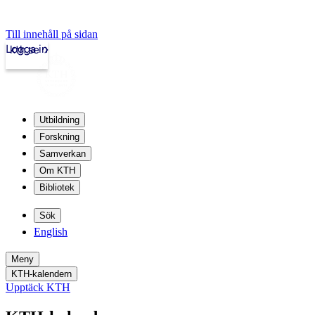
Till innehåll på sidan
Logga in
kth.se
Utbildning
Forskning
Samverkan
Om KTH
Bibliotek
Sök
English
Meny
KTH-kalendern
Upptäck KTH