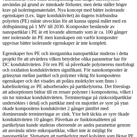
användas på grund av minskade förluster, men detta ställer högre
krav på isoleringsmaterialet. Nya koncept med bättre isolerande
egenskaper (t.ex. lägre konduktivitet) än dagens tvärbundna
polyeten (PE) måste utvecklas för att kunna uppnå målet med en
driftspänning på 1 MV till 2030. Kompositer bestående av
nanopartiklar i PE är ett lovande alternativ som är ca. 100 gånger
mer isolerande än PE men kunskapen om varför kompositer
uppvisar bättre isolerande egenskaper är inte komplett.
Egenskaper hos PE och inorganiska nanopartiklar studeras i detta
projekt för att utvärdera vilken betydelse olika parametrar har för
DC konduktiviteten. För ren PE så påverkade polymerens morfologi
och oxidation konduktiviteten signifikant. För nanokompositer är
gränsytan mellan partikel och polymer viktig för kompositens
egenskaper och det visades att polära molekyler som finns i
kabelisolering av PE adsorberades på partikelytorna. Det föreslogs
att adsorptionen bidrar till en renare polymer i kompositerna, vilket i
sin tur minskar konduktiviteten. Termineringar på zinkoxidpartiklar
undersöktes i detalj och partiklar med en majoritet av syre på ytan
ökade kompositens konduktivitet 2 gånger jämfört med
dominerande termineringar av zink. Ytor helt täckta av syre ökade
konduktiviteten 10 gånger. Påverkan av funktionaliteten på
partikelytan kunde studeras oberoende av andra parametrar genom
att använda större mikropartiklar, vilket inte är möjligt för
nanopartiklar. Slutsatsen att partikelytor med kolväten som liknar PE