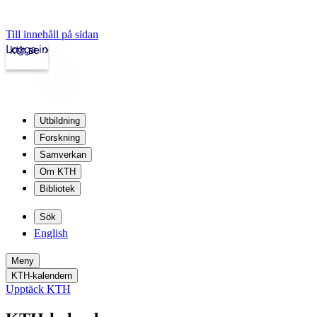
Till innehåll på sidan
Logga in
kth.se
Utbildning
Forskning
Samverkan
Om KTH
Bibliotek
Sök
English
Meny
KTH-kalendern
Upptäck KTH