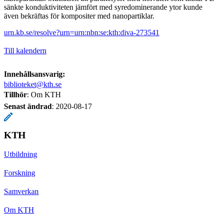
sänkte konduktiviteten jämfört med syredominerande ytor kunde
även bekräftas för kompositer med nanopartiklar.
urn.kb.se/resolve?urn=urn:nbn:se:kth:diva-273541
Till kalendern
Innehållsansvarig:
biblioteket@kth.se
Tillhör
: Om KTH
Senast ändrad
:
2020-08-17
KTH
Utbildning
Forskning
Samverkan
Om KTH