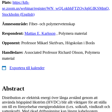
Plats:
https://kth-
se.zoom.us/webinar/register/WN_wQLokbhFTZOvJq6GIKSMmQ,
Stockholm (English)
Ämnesområde:
Fiber- och polymervetenskap
Respondent:
Mattias E. Karlsson
, Polymera material
Opponent:
Professor Mikael Skrifvars, Högskolan i Borås
Handledare:
Associated Professor Richard Olsson, Polymera
material
Exportera till kalender
Abstract
Distribution av elektrisk energi över långa avstånd genom att
använda högspänd likström (HVDC) blir allt viktigare för att ställa
om till en förnyelsebar energiproduktion (t.ex. solkraft, vindkraft och
vattenkraft). Med ökad driftspänning kan längre kabelsystem