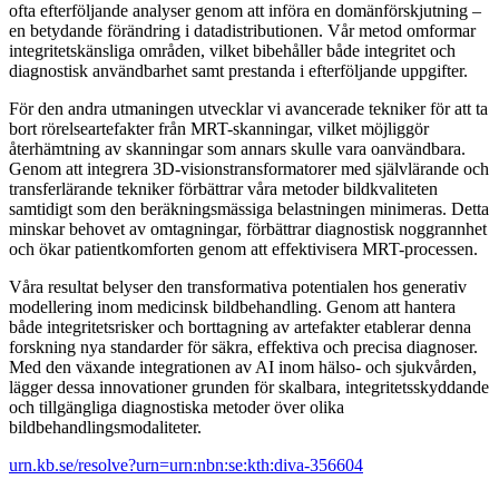
ofta efterföljande analyser genom att införa en domänförskjutning –
en betydande förändring i datadistributionen. Vår metod omformar
integritetskänsliga områden, vilket bibehåller både integritet och
diagnostisk användbarhet samt prestanda i efterföljande uppgifter.
För den andra utmaningen utvecklar vi avancerade tekniker för att ta
bort rörelseartefakter från MRT-skanningar, vilket möjliggör
återhämtning av skanningar som annars skulle vara oanvändbara.
Genom att integrera 3D-visionstransformatorer med självlärande och
transferlärande tekniker förbättrar våra metoder bildkvaliteten
samtidigt som den beräkningsmässiga belastningen minimeras. Detta
minskar behovet av omtagningar, förbättrar diagnostisk noggrannhet
och ökar patientkomforten genom att effektivisera MRT-processen.
Våra resultat belyser den transformativa potentialen hos generativ
modellering inom medicinsk bildbehandling. Genom att hantera
både integritetsrisker och borttagning av artefakter etablerar denna
forskning nya standarder för säkra, effektiva och precisa diagnoser.
Med den växande integrationen av AI inom hälso- och sjukvården,
lägger dessa innovationer grunden för skalbara, integritetsskyddande
och tillgängliga diagnostiska metoder över olika
bildbehandlingsmodaliteter.
urn.kb.se/resolve?urn=urn:nbn:se:kth:diva-356604