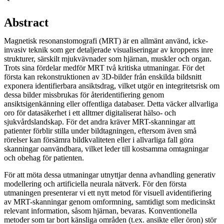
Abstract
Magnetisk resonanstomografi (MRT) är en allmänt använd, icke-
invasiv teknik som ger detaljerade visualiseringar av kroppens inre
strukturer, särskilt mjukvävnader som hjärnan, muskler och organ.
Trots sina fördelar medför MRT två kritiska utmaningar. För det
första kan rekonstruktionen av 3D-bilder från enskilda bildsnitt
exponera identifierbara ansiktsdrag, vilket utgör en integritetsrisk om
dessa bilder missbrukas för återidentifiering genom
ansiktsigenkänning eller offentliga databaser. Detta väcker allvarliga
oro för datasäkerhet i ett alltmer digitaliserat hälso- och
sjukvårdslandskap. För det andra kräver MRT-skanningar att
patienter förblir stilla under bildtagningen, eftersom även små
rörelser kan försämra bildkvaliteten eller i allvarliga fall göra
skanningar oanvändbara, vilket leder till kostsamma omtagningar
och obehag för patienten.
För att möta dessa utmaningar utnyttjar denna avhandling generativ
modellering och artificiella neurala nätverk. För den första
utmaningen presenterar vi ett nytt metod för visuell avidentifiering
av MRT-skanningar genom omformning, samtidigt som medicinskt
relevant information, såsom hjärnan, bevaras. Konventionella
metoder som tar bort känsliga områden (t.ex. ansikte eller öron) stör