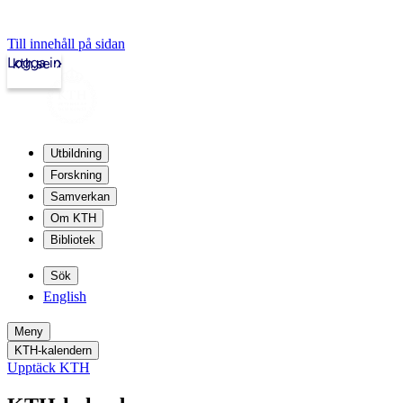
Till innehåll på sidan
Logga in
kth.se
Utbildning
Forskning
Samverkan
Om KTH
Bibliotek
Sök
English
Meny
KTH-kalendern
Upptäck KTH