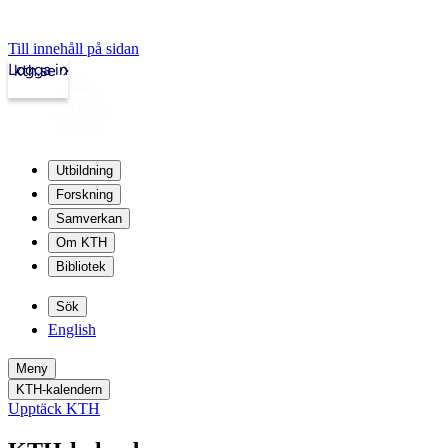
Till innehåll på sidan
Logga in
kth.se
Utbildning
Forskning
Samverkan
Om KTH
Bibliotek
Sök
English
Meny
KTH-kalendern
Upptäck KTH