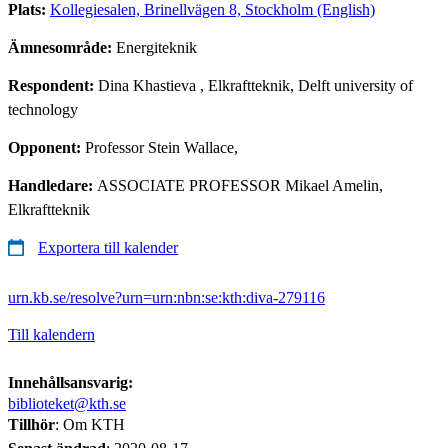
Plats:
Kollegiesalen, Brinellvägen 8, Stockholm (English)
Ämnesområde:
Energiteknik
Respondent:
Dina Khastieva
, Elkraftteknik, Delft university of
technology
Opponent:
Professor Stein Wallace,
Handledare:
ASSOCIATE PROFESSOR Mikael Amelin,
Elkraftteknik
Exportera till kalender
urn.kb.se/resolve?urn=urn:nbn:se:kth:diva-279116
Till kalendern
Innehållsansvarig:
biblioteket@kth.se
Tillhör
: Om KTH