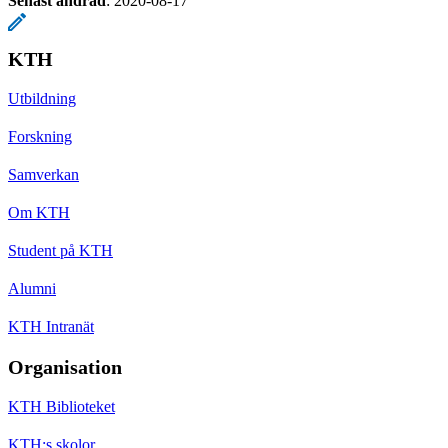
Senast ändrad
:
2020-08-17
KTH
Utbildning
Forskning
Samverkan
Om KTH
Student på KTH
Alumni
KTH Intranät
Organisation
KTH Biblioteket
KTH:s skolor